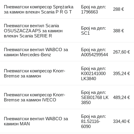
Пневматски компресор Sprężarka
Број на дел:
288 €
за камион влекач Scania P R G T
1796663
Пневматски вентил Scania
Број на дел:
OSUSZACZA APS за камион
388 €
SC1
влекач Scania SERIE R
Пневматски вентил WABCO за
Број на дел:
267,60 €
камион Mercedes-Benz
A0054299544
Број на дел:
Пневматски компресор Knorr-
K002141000
395,24 €
Bremse за камион
LK3840
Број на дел:
Пневматски компресор Knorr-
SEB01768 LK
489,24 €
Bremse за камион IVECO
3850
Број на дел:
Пневматски вентил WABCO за
81.52116-
334,40 €
камион MAN
6090