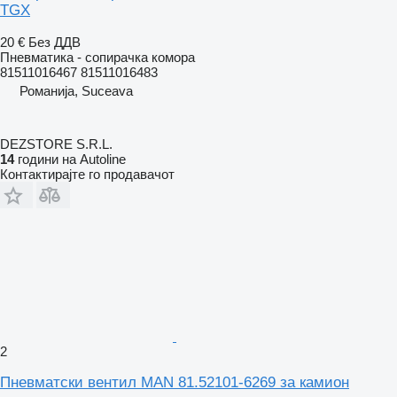
TGX
20 €
Без ДДВ
Пневматика - сопирачка комора
81511016467 81511016483
Романија, Suceava
DEZSTORE S.R.L.
14
години на Autoline
Контактирајте го продавачот
2
Пневматски вентил MAN 81.52101-6269 за камион