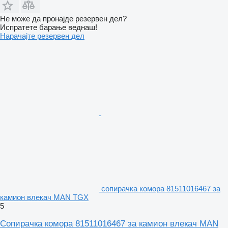
Не може да пронајде резервен дел?
Испратете барање веднаш!
Нарачајте резервен дел
сопирачка комора 81511016467 за
камион влекач MAN TGX
5
Сопирачка комора 81511016467 за камион влекач MAN