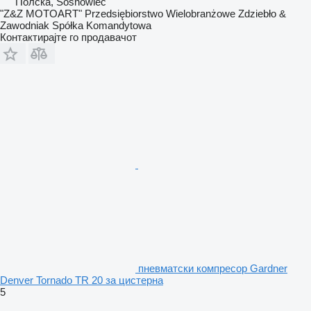
Полска, Sosnowiec
"Z&Z MOTOART" Przedsiębiorstwo Wielobranżowe Zdziebło &
Zawodniak Spółka Komandytowa
Контактирајте го продавачот
пневматски компресор Gardner
Denver Tornado TR 20 за цистерна
5