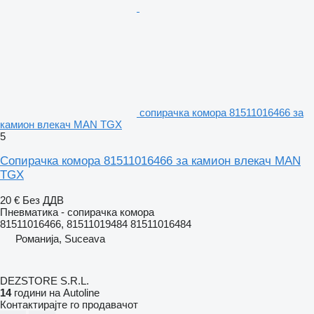
сопирачка комора 81511016466 за
камион влекач MAN TGX
5
Сопирачка комора 81511016466 за камион влекач MAN
TGX
20 €
Без ДДВ
Пневматика - сопирачка комора
81511016466, 81511019484 81511016484
Романија, Suceava
DEZSTORE S.R.L.
14
години на Autoline
Контактирајте го продавачот