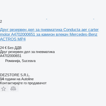
2
Друг резервен дел за пневматика Conducta aer carter
motor A4702000651 за камион влекач Mercedes-Benz
ACTROS MP4
24 €
Без ДДВ
Друг резервен дел за пневматика
A4702000651
Романија, Suceava
DEZSTORE S.R.L.
14
години на Autoline
Контактирајте го продавачот