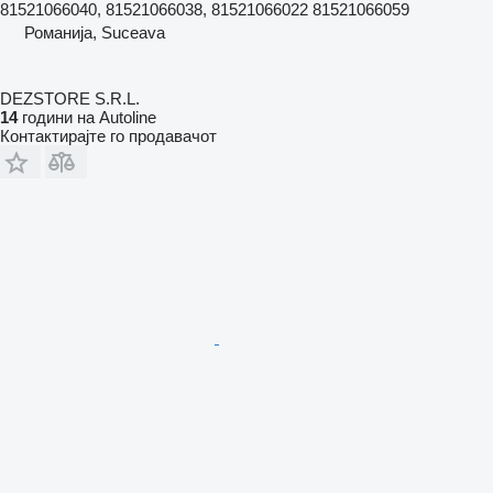
81521066040, 81521066038, 81521066022 81521066059
Романија, Suceava
DEZSTORE S.R.L.
14
години на Autoline
Контактирајте го продавачот