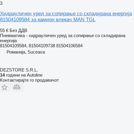
3
Хидрауличен уред за сопирање со складирана енергија
81504109584 за камион влекач MAN TGL
55 €
Без ДДВ
Пневматика - хидрауличен уред за сопирање со складирана
енергија
81504109584, 81504109738 81504106584
Романија, Suceava
DEZSTORE S.R.L.
14
години на Autoline
Контактирајте го продавачот