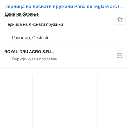
Перница на лиснати пружини Pană de reglare arc lamelar, ax secundar stânga 1268399 за камион DAF Vehicule DAF
Цена на барање
Перница на лиснати пружини
Романија, Cristesti
ROYAL DRU AGRO S.R.L.