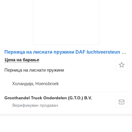
Перница на лиснати пружини DAF luchtveersteun за камион DAF xf e6 cf e6
Цена на барање
Перница на лиснати пружини
Холандија, Hoensbroek
Groothandel Truck Onderdelen (G.T.O.) B.V.