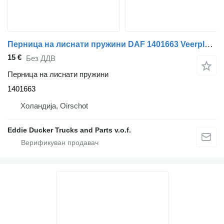
Перница на лиснати пружини DAF 1401663 Veerplaat 75X55X180 MM LF45IV-VI за камион DAF LF45
15 €
Без ДДВ
Перница на лиснати пружини
1401663
Холандија, Oirschot
Eddie Ducker Trucks and Parts v.o.f.