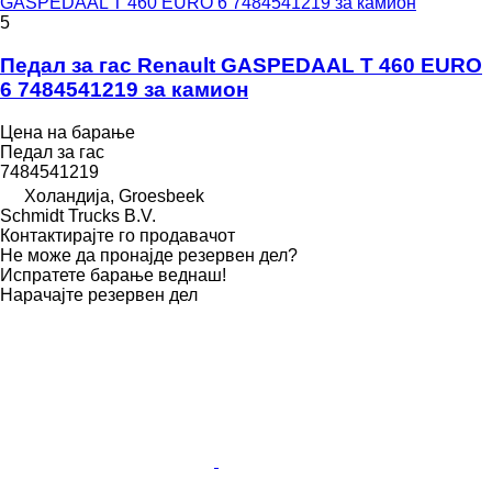
GASPEDAAL T 460 EURO 6 7484541219 за камион
5
Педал за гас Renault GASPEDAAL T 460 EURO
6 7484541219 за камион
Цена на барање
Педал за гас
7484541219
Холандија, Groesbeek
Schmidt Trucks B.V.
Контактирајте го продавачот
Не може да пронајде резервен дел?
Испратете барање веднаш!
Нарачајте резервен дел