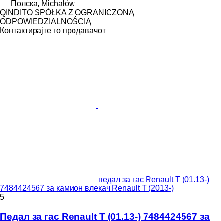
Полска, Michałów
QINDITO SPÓŁKA Z OGRANICZONĄ
ODPOWIEDZIALNOŚCIĄ
Контактирајте го продавачот
педал за гас Renault T (01.13-)
7484424567 за камион влекач Renault T (2013-)
5
Педал за гас Renault T (01.13-) 7484424567 за