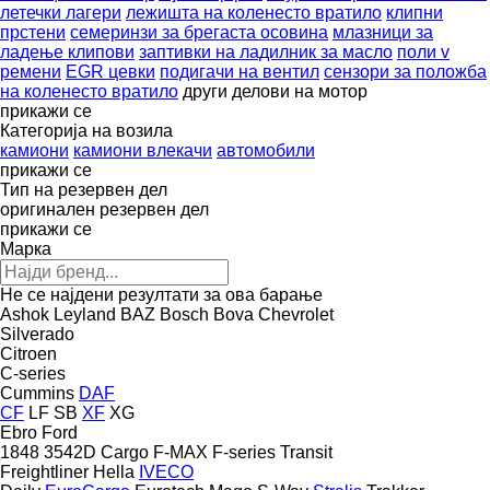
летечки лагери
лежишта на коленесто вратило
клипни
прстени
семеринзи за брегаста осовина
млазници за
ладење клипови
заптивки на ладилник за масло
поли v
ремени
EGR цевки
подигачи на вентил
сензори за положба
на коленесто вратило
други делови на мотор
прикажи се
Категорија на возила
камиони
камиони влекачи
автомобили
прикажи се
Тип на резервен дел
оригинален резервен дел
прикажи се
Марка
Не се најдени резултати за ова барање
Ashok Leyland
BAZ
Bosch
Bova
Chevrolet
Silverado
Citroen
C-series
Cummins
DAF
CF
LF
SB
XF
XG
Ebro
Ford
1848
3542D
Cargo
F-MAX
F-series
Transit
Freightliner
Hella
IVECO