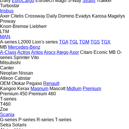
Daily
EuroCargo
Eurotech
Mago
S-Way
Stralis
Trakker
Turbostar
Irisbus
Axer
Citelis
Crossway
Daily
Domino
Evadys
Karosa
Magelys
Proway
Knorr-Bremse
Liebherr
LTM
MAN
A-series
L2000
Lion's series
TGA
TGL
TGM
TGS
TGX
MB
Mercedes-Benz
A-Class
Actros
Antos
Arocs
Atego
Axor
Citaro
Econic
MB
O-
series
Sprinter
Vito
Mitsubishi
Canter
Neoplan
Nissan
Atleon
Cabstar
OEM
Otokar
Pegaso
Renault
Kangoo
Kerax
Magnum
Mascott
Midlum
Premium
Premium 450
Premium 460
T-series
T460
Zoe
Scania
G-series
P-series
R-series
T-series
Setra
Solaris