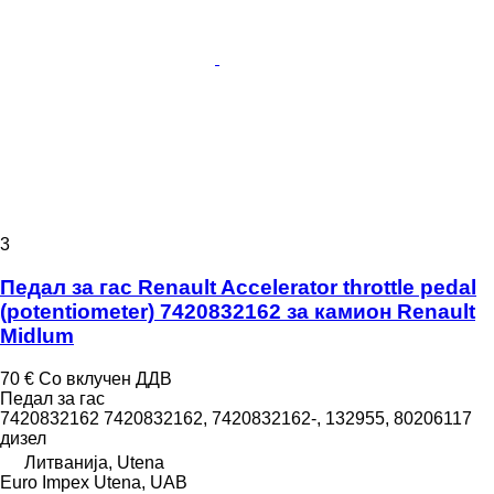
3
Педал за гас Renault Accelerator throttle pedal
(potentiometer) 7420832162 за камион Renault
Midlum
70 €
Со вклучен ДДВ
Педал за гас
7420832162 7420832162, 7420832162-, 132955, 80206117
дизел
Литванија, Utena
Euro Impex Utena, UAB