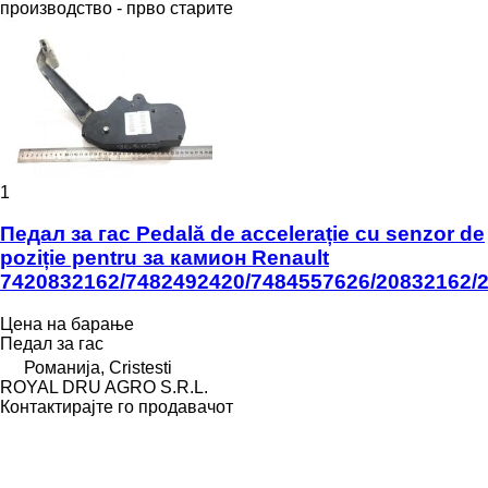
производство - прво старите
1
Педал за гас Pedală de accelerație cu senzor de
poziție pentru за камион Renault
7420832162/7482492420/7484557626/20832162/
Цена на барање
Педал за гас
Романија, Cristesti
ROYAL DRU AGRO S.R.L.
Контактирајте го продавачот