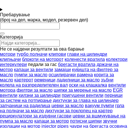
Пребарување
(број на дел, марка, модел, резервен дел)
Категорија
Не се најдени резултати за ова барање
мотори
турбо полначи
клипови
глави на цилиндри
клипњачи
блокоти на моторот
коленести вратила
колектори
интеркулери
педали за гас
брегасти вратила
држачи на
мотор
капаци за вентили
замајци
куќишта на филтер за
масло
пумпи за масло
осцилирачки рамена
корита за
масло
картерот
ременици
ладилници за масло
зъбни
колела на разпределителен вал
оски на клацкалка
вентили
мотора
филтри за масло
шипки за мерење на масло
EGR
вентили
хилзни за цилиндри
пригушени вентили
перници
за систем на потпирање
дихтунзи за глава на цилиндер
запчаници на радилица
цевки за масло
вакуум пумпи
грла
на полначи за масло
дихтунзи за поклопец на картер
рециркулатори за издувни гасови
цевки за вшмукување на
пумпа за масло
капаци за мотор
потисни шипки
звучни
изолации на мотор
injector pipes
чаури на брегаста осовина