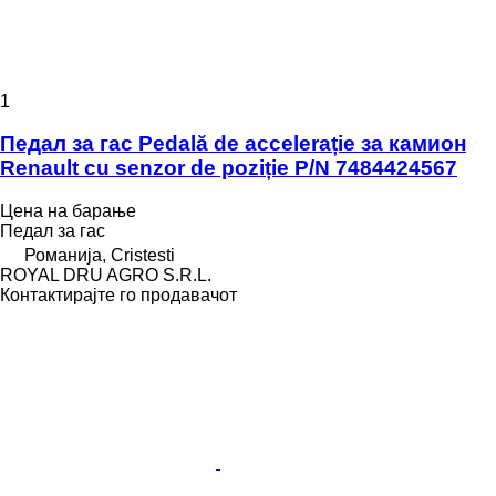
1
Педал за гас Pedală de accelerație за камион
Renault cu senzor de poziție P/N 7484424567
Цена на барање
Педал за гас
Романија, Cristesti
ROYAL DRU AGRO S.R.L.
Контактирајте го продавачот