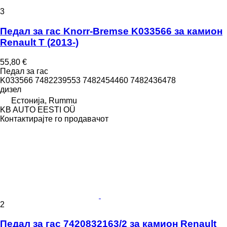
3
Педал за гас Knorr-Bremse K033566 за камион
Renault T (2013-)
55,80 €
Педал за гас
K033566 7482239553 7482454460 7482436478
дизел
Естонија, Rummu
KB AUTO EESTI OÜ
Контактирајте го продавачот
2
Педал за гас 7420832163/2 за камион Renault