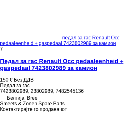
педал за гас Renault Occ
pedaaleenheid + gaspedaal 7423802989 за камион
7
Педал за гас Renault Occ pedaaleenheid +
gaspedaal 7423802989 за камион
150 €
Без ДДВ
Педал за гас
7423802989, 23802989, 7482545136
Белгија, Bree
Smeets & Zonen Spare Parts
Контактирајте го продавачот