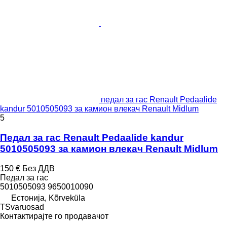
педал за гас Renault Pedaalide
kandur 5010505093 за камион влекач Renault Midlum
5
Педал за гас Renault Pedaalide kandur
5010505093 за камион влекач Renault Midlum
150 €
Без ДДВ
Педал за гас
5010505093 9650010090
Естонија, Kõrveküla
TSvaruosad
Контактирајте го продавачот