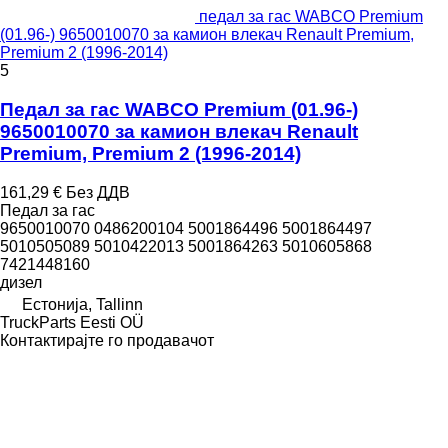
педал за гас WABCO Premium
(01.96-) 9650010070 за камион влекач Renault Premium,
Premium 2 (1996-2014)
5
Педал за гас WABCO Premium (01.96-)
9650010070 за камион влекач Renault
Premium, Premium 2 (1996-2014)
161,29 €
Без ДДВ
Педал за гас
9650010070 0486200104 5001864496 5001864497
5010505089 5010422013 5001864263 5010605868
7421448160
дизел
Естонија, Tallinn
TruckParts Eesti OÜ
Контактирајте го продавачот