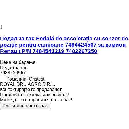
1
Педал за гас Pedală de accelerație cu senzor de
poziție pentru camioane 7484424567 за камион
Renault P/N 7484541219 7482267250
Цена на барање
Педал за гас
7484424567
Романија, Cristesti
ROYAL DRU AGRO S.R.L.
Контактирајте го продавачот
Продавате техника или возила?
Може да го направите тоа со нас!
Поставете ваш оглас