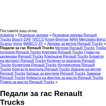
Поставете ваш оглас
Autoline
»
Резервни делови
»
Резервни делови Renault
Trucks
Bosch
DAF
IVECO
Knorr-Bremse
MAN
Mercedes-Benz
Scania
Volvo
WABCO
ZF
»
Делови за мотор Renault Trucks
»
Педали за гас Renault Trucks
Мотори Renault Trucks
Турбо
полначи Renault Trucks
Клипови Renault Trucks
Глави на
цилиндри Renault Trucks
Клипњачи Renault Trucks
Блокоти
на моторот Renault Trucks
Коленести вратила Renault
Trucks
Колектори Renault Trucks
Интеркулери Renault
Trucks
Брегасти вратила Renault Trucks
Држачи на мотор
Renault Trucks
Капаци за вентили Renault Trucks
Замајци
Renault Trucks
Куќишта на филтер за масло Renault Trucks
Пумпи за масло Renault Trucks
»
Педали за гас Renault
Trucks