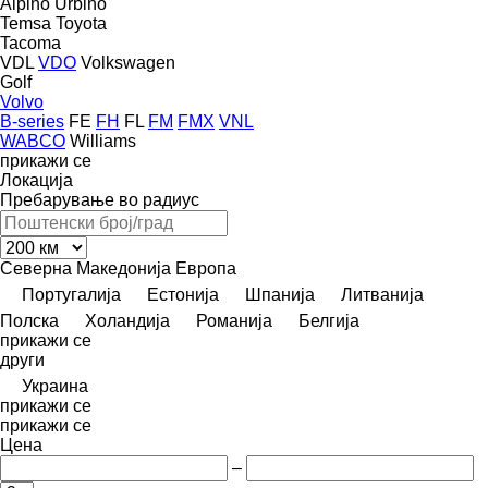
Alpino
Urbino
Temsa
Toyota
Tacoma
VDL
VDO
Volkswagen
Golf
Volvo
B-series
FE
FH
FL
FM
FMX
VNL
WABCO
Williams
прикажи се
Локација
Пребарување во радиус
Северна Македонија
Европа
Португалија
Естонија
Шпанија
Литванија
Полска
Холандија
Романија
Белгија
прикажи се
други
Украина
прикажи се
прикажи се
Цена
–