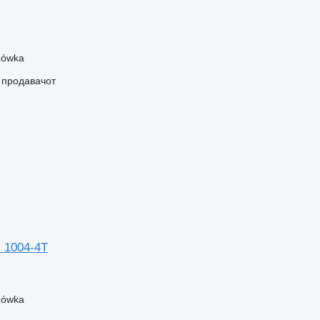
zówka
о продавачот
 1004-4T
zówka