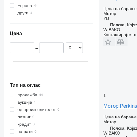
Европа
X-Way
MB
Master
T-Roc
FL
Цена на барање
други
Полска
Мотор
O-series
Maxity
Tiguan
FM
YB
Холандија
Бразил
S-Class
Messenger
Touran
FMX
Полска, Kojs
Обединето Кралство
Украина
Sprinter
Midliner
Transporter
G-series
WIBAKO
Цена
Контактирајте г
Белгија
Tourino
Midlum
L-series
Италија
Tourismo
Premium
Terberg
–
Португалија
Travego
T-series
VNL
Данска
Unimog
Trafic
Германија
Vario
прикажи се
Viano
Vito
Тип на оглас
продажба
1
аукција
Мотор Perkins
од производителот
Цена на барање
лизинг
Мотор
кредит
Полска, Kojs
на рати
WIBAKO