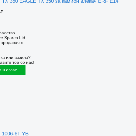
s TX 350 EAGLE TX 350 за камион влекач ERF E14
BP
ралство
ve Spares Ltd
о продавачот
ка или возила?
авите тоа со нас!
аш оглас
s 1006-6T YB