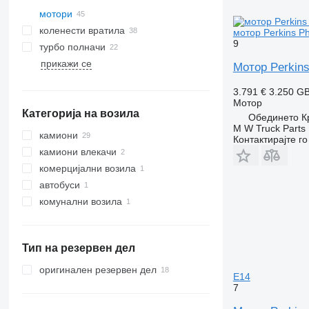
мотори
коленести вратила
мотор Perkins P
9
турбо полначи
прикажи се
Мотор Perkins
3.791 €
3.250 G
Мотор
Категорија на возила
Обединето Кр
M W Truck Parts
камиони
Контактирајте г
камиони влекачи
комерцијални возила
автобуси
комунални возила
опреми за чистење патишта
возила за чистење улици
Тип на резервен дел
оригинален резервен дел
E14
7