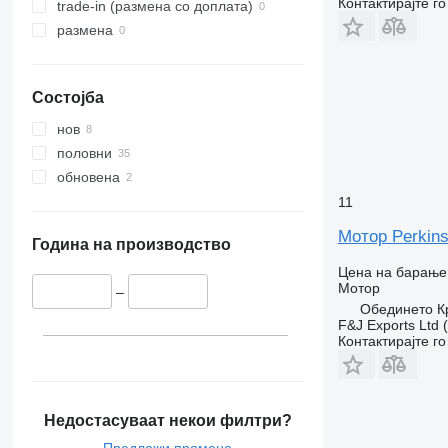
Контактирајте г
trade-in (размена со доплата)
размена
Состојба
нов
половни
обновена
11
Мотор Perkins
Година на производство
Цена на барање
Мотор
–
Обединето Кр
F&J Exports Ltd 
Контактирајте г
Недостасуваат некои филтри?
Предложи промена