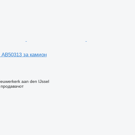
s AB50313 за камион
euwerkerk aan den IJssel
о продавачот