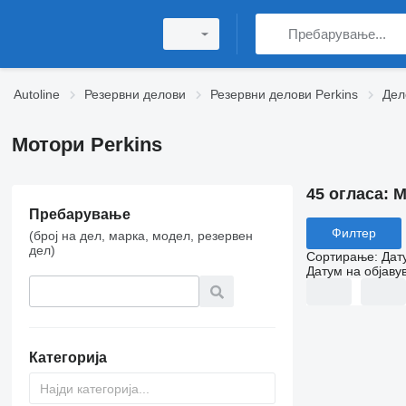
Autoline
Резервни делови
Резервни делови Perkins
Дел
Мотори Perkins
45 огласа:
М
Пребарување
Филтер
(број на дел, марка, модел, резервен
дел)
Сортирање
:
Дат
Датум на објаву
Категорија