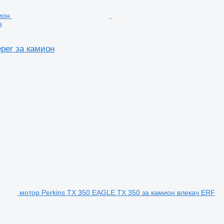
н
eper за камион
мотор Perkins TX 350 EAGLE TX 350 за камион влекач ERF