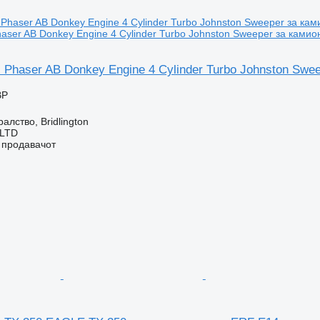
haser AB Donkey Engine 4 Cylinder Turbo Johnston Sweeper за камио
 Phaser AB Donkey Engine 4 Cylinder Turbo Johnston Swe
BP
алство, Bridlington
 LTD
о продавачот