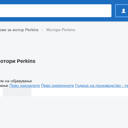
ови за мотор Perkins
Мотори Perkins
отори Perkins
ум на објавување
вање
Прво најскапите
Прво најевтините
Година на производство - п