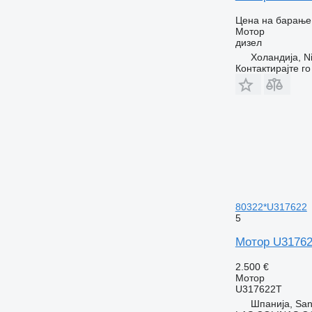
Цена на барање
Мотор
дизел
Холандија, Ni
Контактирајте г
80322*U317622
5
Мотор U31762
2.500 €
Мотор
U317622T
Шпанија, San