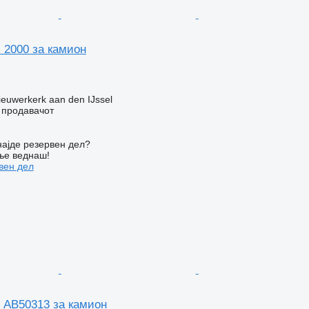
 2000 за камион
euwerkerk aan den IJssel
о продавачот
ајде резервен дел?
ње веднаш!
вен дел
s AB50313 за камион