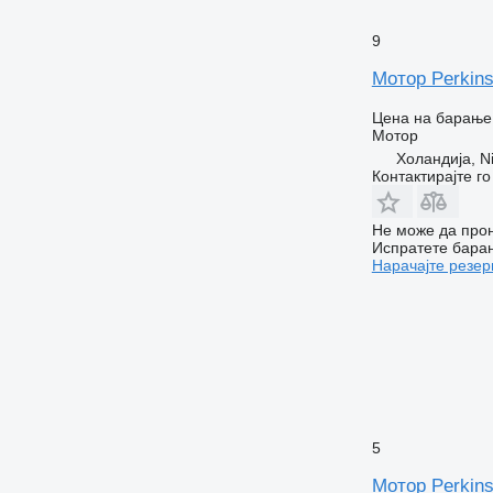
9
Мотор Perkins
Цена на барање
Мотор
Холандија, Ni
Контактирајте г
Не може да прон
Испратете бара
Нарачајте резер
5
Мотор Perkin