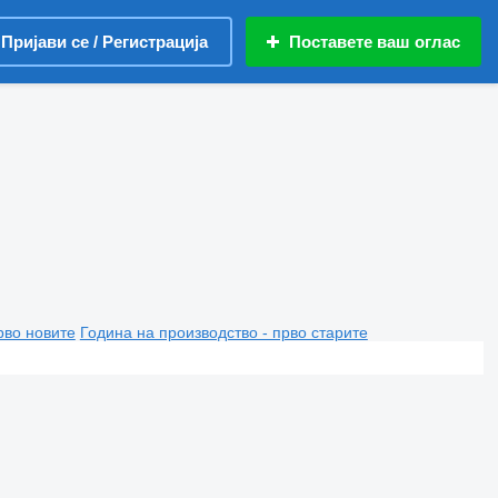
Пријави се / Регистрација
Поставете ваш оглас
рво новите
Година на производство - прво старите