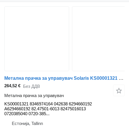
Метална прачка за управувач Solaris KS00001321 за автобус Solaris Urbino, Alpino, Vacanza (1999-)
264,52 €
Без ДДВ
Метална прачка за управувач
KS00001321 8346974164 042638 6294660192
A6294660192 82.47501-6013 82475016013
0720385040 0720-385...
Естонија, Tallinn