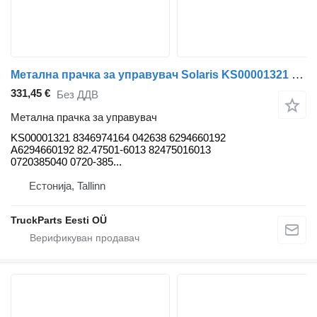
Метална прачка за управувач Solaris KS00001321 за автобус Solaris Urbino, Alpino, Vacanza (1999-)
331,45 €
Без ДДВ
Метална прачка за управувач
KS00001321 8346974164 042638 6294660192
A6294660192 82.47501-6013 82475016013
0720385040 0720-385...
Естонија, Tallinn
TruckParts Eesti OÜ