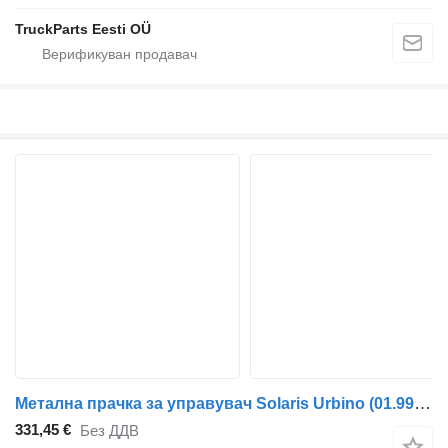
TruckParts Eesti OÜ
Метална прачка за управувач Solaris Urbino (01.99-) KS00001321 за автобус Solaris Urbino, Alpino, Vacanza (1999-)
331,45 €
Без ДДВ