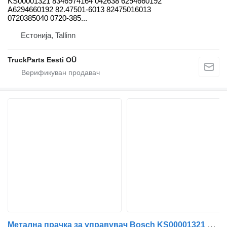
KS00001321 8346974164 042638 6294660192
A6294660192 82.47501-6013 82475016013
0720385040 0720-385...
Естонија, Tallinn
TruckParts Eesti OÜ
Метална прачка за управувач Bosch KS00001321 за автобус Solaris Urbino, Alpino, Vacanza (1999)