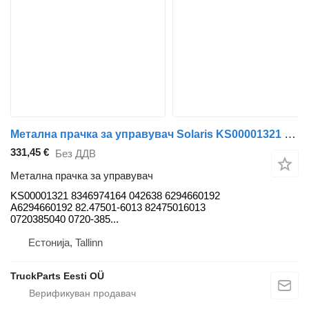
Метална прачка за управувач Solaris KS00001321 за автобус Solaris Urbino, Alpino, Vacanza (1999-)
331,45 €
Без ДДВ
Метална прачка за управувач
KS00001321 8346974164 042638 6294660192
A6294660192 82.47501-6013 82475016013
0720385040 0720-385...
Естонија, Tallinn
TruckParts Eesti OÜ