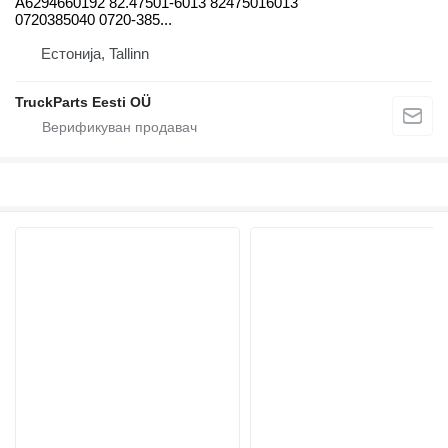
A6294660192 82.47501-6013 82475016013
0720385040 0720-385...
Естонија, Tallinn
TruckParts Eesti OÜ