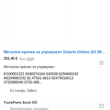
Метална прачка за управувач Solaris Urbino (01.99-) KS00001321 за автобус Solaris Urbino, Alpino, Vacanza (1999-)
331,45 €
Без ДДВ
Метална прачка за управувач
KS00001321 8346974164 042638 6294660192
A6294660192 82.47501-6013 82475016013
0720385040 0720-385...
Естонија, Tallinn
TruckParts Eesti OÜ