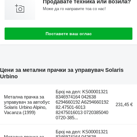
Продавате техника или возила?
Може да го направите тоа со нас!
Поставете ваш оглас
Цени за метални прачки за управувач Solaris
Urbino
Број на дел: KS00001321
Метална прачка за
8346974164 042638
управувач за автобус
6294660192 A6294660192
231,45 €
Solaris Urbino Alpino,
82.47501-6013
Vacanza (1999)
82475016013 0720385040
0720-385...
Број на дел: KS00001321
Метална прачка за
8346974164 042638