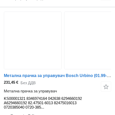
Метална прачка за управувач Bosch Urbino (01.99-) KS00001321 за автобус Solaris Urbino, Alpino, Vacanza (1999-)
231,45 €
Без ДДВ
Метална прачка за управувач
KS00001321 8346974164 042638 6294660192
A6294660192 82.47501-6013 82475016013
0720385040 0720-385...