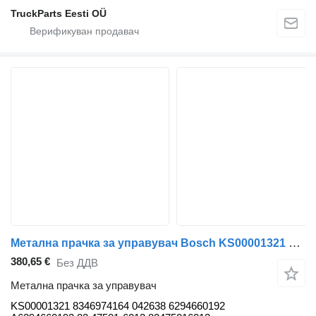
TruckParts Eesti OÜ
Метална прачка за управувач Bosch KS00001321 за автобус Solaris Urbino, Alpino, Vacanza (1999-)
380,65 €
Без ДДВ
Метална прачка за управувач
KS00001321 8346974164 042638 6294660192