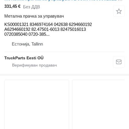
331,45 €
Без ДДВ
Метална прачка за управувач
KS00001321 8346974164 042638 6294660192
A6294660192 82.47501-6013 82475016013
0720385040 0720-385...
Естонија, Tallinn
TruckParts Eesti OÜ