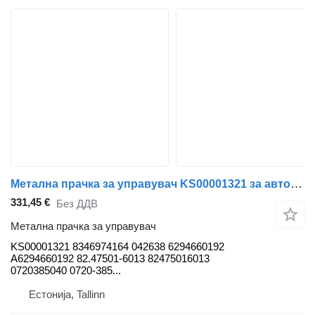
Метална прачка за управувач KS00001321 за автобус Solaris Urbino, Alpino, Vacanza (1999)
331,45 €
Без ДДВ
Метална прачка за управувач
KS00001321 8346974164 042638 6294660192
A6294660192 82.47501-6013 82475016013
0720385040 0720-385...
Естонија, Tallinn