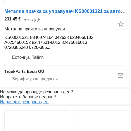
Метална прачка за управувач KS00001321 за автобус Solaris Urbino Alpino, Vacanza (1999)
231,45 €
Без ДДВ
Метална прачка за управувач
KS00001321 8346974164 042638 6294660192
A6294660192 82.47501-6013 82475016013
0720385040 0720-385...
Естонија, Tallinn
TruckParts Eesti OÜ
Не може да пронајде резервен дел?
Испратете барање веднаш!
Нарачајте резервен дел