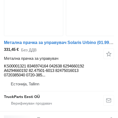
Метална прачка за управувач Solaris Urbino (01.99-) KS00001321 за автобус Solaris Urbino, Alpino, Vacanza (1999-)
331,45 €
Без ДДВ
Метална прачка за управувач
KS00001321 8346974164 042638 6294660192
A6294660192 82.47501-6013 82475016013
0720385040 0720-385...
Естонија, Tallinn
TruckParts Eesti OÜ