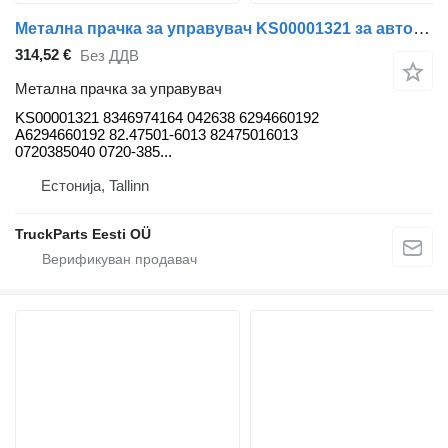
Метална прачка за управувач KS00001321 за автобус Solaris Urbino, Alpino, Vacanza (1999-)
314,52 €
Без ДДВ
Метална прачка за управувач
KS00001321 8346974164 042638 6294660192
A6294660192 82.47501-6013 82475016013
0720385040 0720-385...
Естонија, Tallinn
TruckParts Eesti OÜ