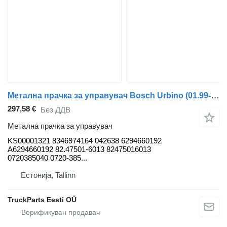
Метална прачка за управувач Bosch Urbino (01.99-) KS00001321 за автобус Solaris Urbino, Alpino, Vacanza (1999-)
297,58 €
Без ДДВ
Метална прачка за управувач
KS00001321 8346974164 042638 6294660192
A6294660192 82.47501-6013 82475016013
0720385040 0720-385...
Естонија, Tallinn
TruckParts Eesti OÜ