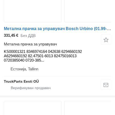
Метална прачка за управувач Bosch Urbino (01.99-) KS00001321 за автобус Solaris Urbino, Alpino, Vacanza (1999-)
331,45 €
Без ДДВ
Метална прачка за управувач
KS00001321 8346974164 042638 6294660192
A6294660192 82.47501-6013 82475016013
0720385040 0720-385...
Естонија, Tallinn
TruckParts Eesti OÜ