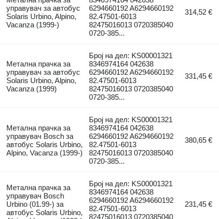
управувач за автобус
6294660192 A6294660192
314,52 €
Solaris Urbino, Alpino,
82.47501-6013
Vacanza (1999-)
82475016013 0720385040
0720-385...
Број на дел: KS00001321
Метална прачка за
8346974164 042638
управувач за автобус
6294660192 A6294660192
331,45 €
Solaris Urbino, Alpino,
82.47501-6013
Vacanza (1999)
82475016013 0720385040
0720-385...
Број на дел: KS00001321
Метална прачка за
8346974164 042638
управувач Bosch за
6294660192 A6294660192
380,65 €
автобус Solaris Urbino,
82.47501-6013
Alpino, Vacanza (1999-)
82475016013 0720385040
0720-385...
Број на дел: KS00001321
Метална прачка за
8346974164 042638
управувач Bosch
6294660192 A6294660192
Urbino (01.99-) за
231,45 €
82.47501-6013
автобус Solaris Urbino,
82475016013 0720385040