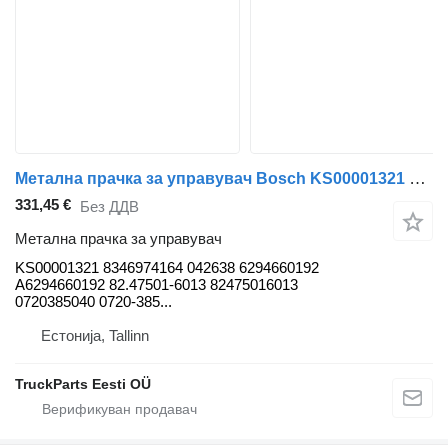
Метална прачка за управувач Bosch KS00001321 за автобус Solaris Urbino, Alpino, Vacanza (1999)
331,45 €
Без ДДВ
Метална прачка за управувач
KS00001321 8346974164 042638 6294660192
A6294660192 82.47501-6013 82475016013
0720385040 0720-385...
Естонија, Tallinn
TruckParts Eesti OÜ