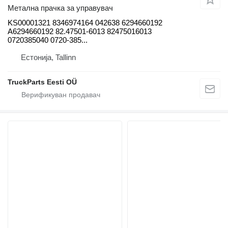
Метална прачка за управувач
KS00001321 8346974164 042638 6294660192
A6294660192 82.47501-6013 82475016013
0720385040 0720-385...
Естонија, Tallinn
TruckParts Eesti OÜ