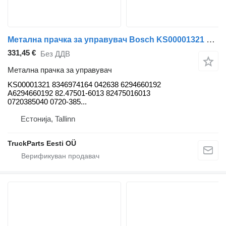
Метална прачка за управувач Bosch KS00001321 за автобус Solaris Urbino, Alpino, Vacanza (1999-)
331,45 €
Без ДДВ
Метална прачка за управувач
KS00001321 8346974164 042638 6294660192
A6294660192 82.47501-6013 82475016013
0720385040 0720-385...
Естонија, Tallinn
TruckParts Eesti OÜ