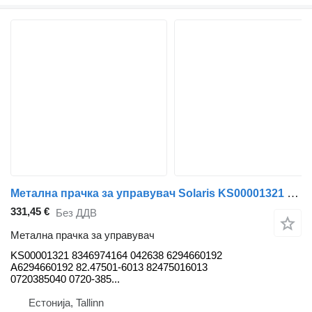
Метална прачка за управувач Solaris KS00001321 за автобус Solaris Urbino, Alpino, Vacanza (1999-)
331,45 €
Без ДДВ
Метална прачка за управувач
KS00001321 8346974164 042638 6294660192
A6294660192 82.47501-6013 82475016013
0720385040 0720-385...
Естонија, Tallinn