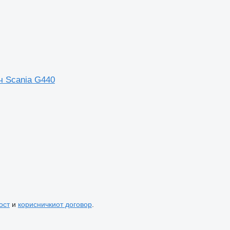
ч Scania G440
ост
и
корисничкиот договор
.