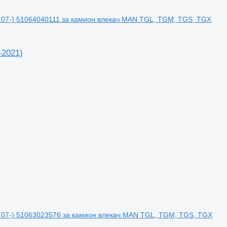
.07-) 51064040111 за камион влекач MAN TGL, TGM, TGS, TGX
-2021)
1.07-) 51063023576 за камион влекач MAN TGL, TGM, TGS, TGX