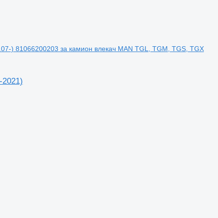
1.07-) 81066200203 за камион влекач MAN TGL, TGM, TGS, TGX
-2021)