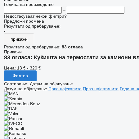
Година на производство
–
Недостасуваат некои филтри?
Предложи промена
Резултати од пребарување:
-
прикажи
Резултати од пребарување:
83 огласа
Прикажи
83 огласа:
Куќишта на термостати за камиони в
Цена:
13 € - 320 €
Филтер
Сортирање
:
Датум на објавување
Датум на објавување
Прво најскапите
Прво најевтините
Година н