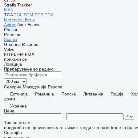
CF
XF
Stralis
Trakker
MAN
TGA
TGL
TGM
TGS
TGX
Mercedes-Benz
Actros
Axor
Econic
Paccar
Premium
Scania
G-series
R-series
Volvo
FH
FL
FM
FMX
прикажи се
Локација
Пребарување во радиус
Северна Македонија
Европа
Естонија
Романија
Полска
Литванија
Грција
Хол
други
Украина
Цена
–
Тип на оглас
продажба
од производителот
лизинг
кредит
на рати
trade-in (раз
Состојба
нов
половни