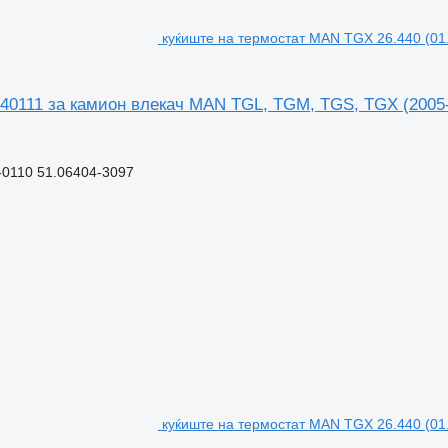
куќиште на термостат MAN TGX 26.440 (01
040111 за камион влекач MAN TGL, TGM, TGS, TGX (2005
-0110 51.06404-3097
куќиште на термостат MAN TGX 26.440 (0