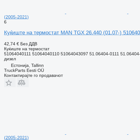
(2005-2021)
6
Куќиште на термостат MAN TGX 26.440 (01.07-) 51064
42,74 €
Без ДДВ
Куќиште на термостат
51064040111 51064040110 51064043097 51.06404-0111 51.06404
дизел
Естонија, Tallinn
TruckParts Eesti OÜ
Контактирајте го продавачот
(2005-2021)