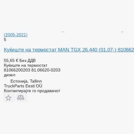
(2005-2021)
5
Куќиште на термостат MAN TGX 26.440 (01.07-) 81066
55,65 €
Без ДДВ
Куќиште на термостат
81066200203 81.06620-0203
дизел
Естонија, Tallinn
TruckParts Eesti OÜ
Контактирајте го продавачот