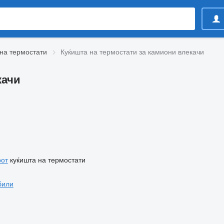
на термостати
Куќишта на термостати за камиони влекачи
качи
рот
куќишта на термостати
били