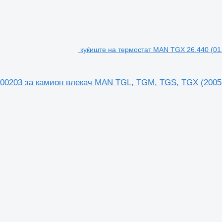
куќиште на термостат MAN TGX 26.440 (0
200203 за камион влекач MAN TGL, TGM, TGS, TGX (2005