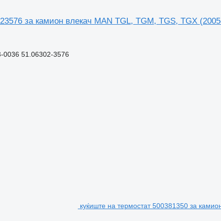
023576 за камион влекач MAN TGL, TGM, TGS, TGX (2005
-0036 51.06302-3576
куќиште на термостат 500381350 за камио