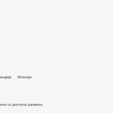
андија
Шпанија
мена со доплата)
размена