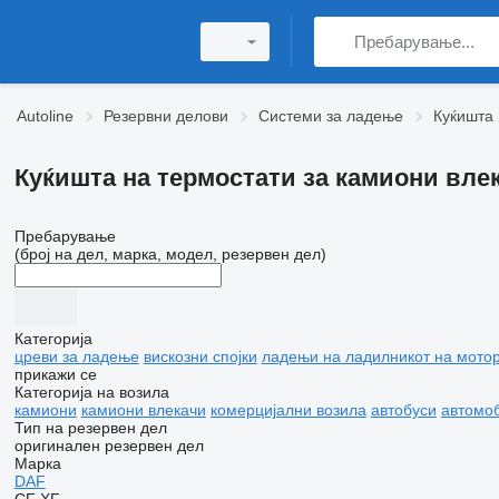
Autoline
Резервни делови
Системи за ладење
Куќишта 
Куќишта на термостати за камиони вле
Пребарување
(број на дел, марка, модел, резервен дел)
Категорија
цреви за ладење
вискозни спојки
ладењи на ладилникот на мото
прикажи се
Категорија на возила
камиони
камиони влекачи
комерцијални возила
автобуси
автомо
Тип на резервен дел
оригинален резервен дел
Марка
DAF