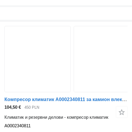
Компресор климатик A0002340811 за камион влекач Mercedes-Benz ATEGO II EURO 5
104,50 €
450 PLN
Климатик и резервни делови - компресор климатик
A0002340811