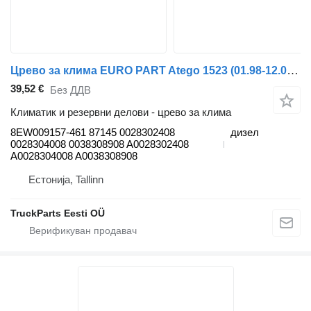
Црево за клима EURO PART Atego 1523 (01.98-12.04) 8EW009157-461 за камион влекач Mercedes-Benz Atego, Atego 2, Atego 3 (1996-)
39,52 €
Без ДДВ
Климатик и резервни делови - црево за клима
8EW009157-461 87145 0028302408
дизел
0028304008 0038308908 A0028302408
A0028304008 A0038308908
Естонија, Tallinn
TruckParts Eesti OÜ