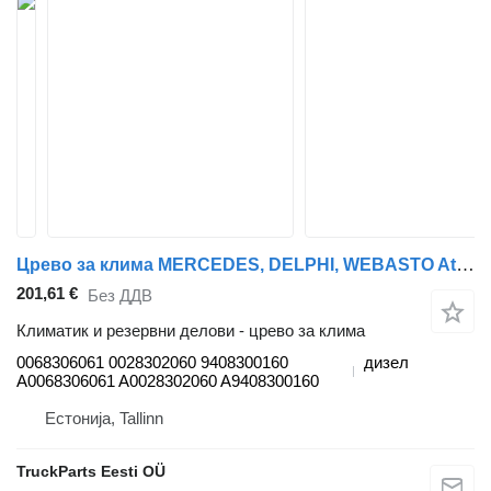
Црево за клима MERCEDES, DELPHI, WEBASTO Atego 2 1223 (01.04-) 0068306061 за камион влекач Mercedes-Benz Atego, Atego 2, Atego 3 (1996-)
201,61 €
Без ДДВ
Климатик и резервни делови - црево за клима
0068306061 0028302060 9408300160
дизел
A0068306061 A0028302060 A9408300160
Естонија, Tallinn
TruckParts Eesti OÜ