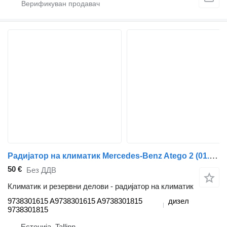
Радијатор на климатик Mercedes-Benz Atego 2 (01.04-) 9738301615 за камион влекач Mercedes-Benz Atego, Atego 2, Atego 3 (1996-)
50 €
Без ДДВ
Климатик и резервни делови - радијатор на климатик
9738301615 A9738301615 A9738301815
дизел
9738301815
Естонија, Tallinn