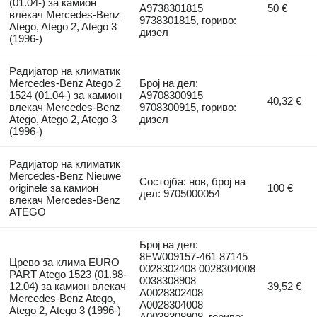
(01.04-) за камион
A9738301815
50 €
влекач Mercedes-Benz
9738301815, гориво:
Atego, Atego 2, Atego 3
дизел
(1996-)
Радијатор на климатик
Mercedes-Benz Atego 2
Број на дел:
1524 (01.04-) за камион
A9708300915
40,32 €
влекач Mercedes-Benz
9708300915, гориво:
Atego, Atego 2, Atego 3
дизел
(1996-)
Радијатор на климатик
Mercedes-Benz Nieuwe
Состојба: нов, број на
originele за камион
100 €
дел: 9705000054
влекач Mercedes-Benz
ATEGO
Број на дел:
8EW009157-461 87145
Црево за клима EURO
0028302408 0028304008
PART Atego 1523 (01.98-
0038308908
12.04) за камион влекач
39,52 €
A0028302408
Mercedes-Benz Atego,
A0028304008
Atego 2, Atego 3 (1996-)
A0038308908, гориво: