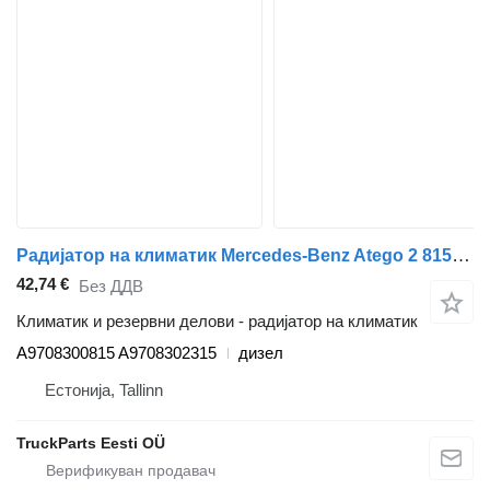
Радијатор на климатик Mercedes-Benz Atego 2 815 (01.04-) A9708300815 за камион влекач Mercedes-Benz Atego, Atego 2, Atego 3 (1996-)
42,74 €
Без ДДВ
Климатик и резервни делови - радијатор на климатик
A9708300815 A9708302315
дизел
Естонија, Tallinn
TruckParts Eesti OÜ