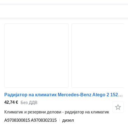
Радијатор на климатик Mercedes-Benz Atego 2 1524 (01.04-) A9708300815 за камион влекач Mercedes-Benz Atego, Atego 2, Atego 3 (1996-)
42,74 €
Без ДДВ
Климатик и резервни делови - радијатор на климатик
A9708300815 A9708302315
дизел