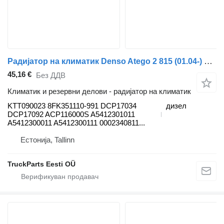
Радијатор на климатик Denso Atego 2 815 (01.04-) KTT090023 за камион влекач Mercedes-Benz Atego, Atego 2, Atego 3 (1996-)
45,16 €
Без ДДВ
Климатик и резервни делови - радијатор на климатик
KTT090023 8FK351110-991 DCP17034
дизел
DCP17092 ACP116000S A5412301011
A5412300011 A5412300111 0002340811...
Естонија, Tallinn
TruckParts Eesti OÜ