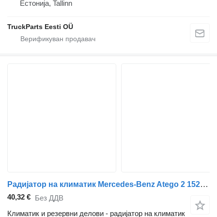
Естонија, Tallinn
TruckParts Eesti OÜ
Радијатор на климатик Mercedes-Benz Atego 2 1524 (01.04-) A9708300915 за камион влекач Mercedes-Benz Atego, Atego 2, Atego 3 (1996-)
40,32 €
Без ДДВ
Климатик и резервни делови - радијатор на климатик