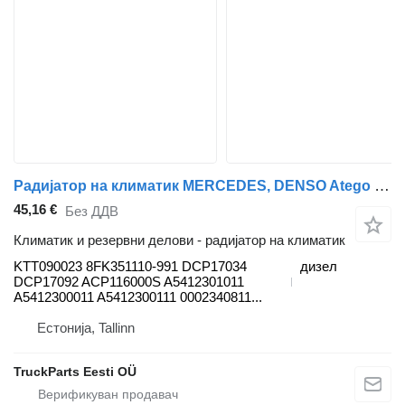
Радијатор на климатик MERCEDES, DENSO Atego 817 (01.98-12.04) KTT090023 за камион влекач Mercedes-Benz Atego, Atego 2, Atego 3 (1996-)
45,16 €
Без ДДВ
Климатик и резервни делови - радијатор на климатик
KTT090023 8FK351110-991 DCP17034
дизел
DCP17092 ACP116000S A5412301011
A5412300011 A5412300111 0002340811...
Естонија, Tallinn
TruckParts Eesti OÜ