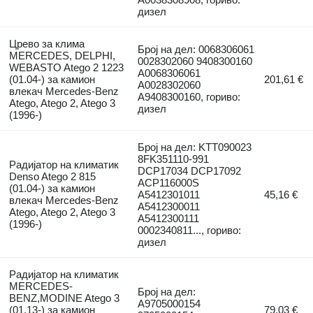
дизел
Црево за клима
Број на дел: 0068306061
MERCEDES, DELPHI,
0028302060 9408300160
WEBASTO Atego 2 1223
A0068306061
(01.04-) за камион
201,61 €
A0028302060
влекач Mercedes-Benz
A9408300160, гориво:
Atego, Atego 2, Atego 3
дизел
(1996-)
Број на дел: KTT090023
8FK351110-991
Радијатор на климатик
DCP17034 DCP17092
Denso Atego 2 815
ACP116000S
(01.04-) за камион
A5412301011
45,16 €
влекач Mercedes-Benz
A5412300011
Atego, Atego 2, Atego 3
A5412300111
(1996-)
0002340811..., гориво:
дизел
Радијатор на климатик
MERCEDES-
Број на дел:
BENZ,MODINE Atego 3
A9705000154
(01.13-) за камион
79,03 €