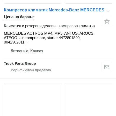
Компресор климатик Mercedes-Benz MERCEDES ACTROS MP4, MP5, ANTOS, AROCS, ATEGO air compressor, s за камион влекач Mercedes-Benz MERCEDES ACTROS MP4, MP5, ANTOS, AROCS, ATEGO air compressor, starter 4472801840, 0042302811, 0042304111, 4722300111, 4722300311, 4722300111, 4471604870, 4472801840, 4722300111, 4722300111, 32933, 447280-1840, DCP17186, 102218, 0071511801, 0071511801, 0071513901, 0071514401, 0071516201, 0071517501
Цена на барање
Климатик и резервни делови - компресор климатик
MERCEDES ACTROS MP4, MP5, ANTOS, AROCS,
ATEGO air compressor, starter 4472801840,
0042302811,...
Литванија, Kaunas
Truck Parts Group