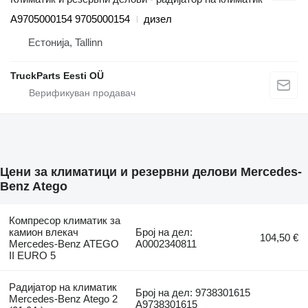
A9705000154 9705000154
дизел
Естонија, Tallinn
TruckParts Eesti OÜ
Цени за климатици и резервни делови Mercedes-
Benz Atego
Компресор климатик за
камион влекач
Број на дел:
104,50 €
Mercedes-Benz ATEGO
A0002340811
II EURO 5
Радијатор на климатик
Број на дел: 9738301615
Mercedes-Benz Atego 2
A9738301615