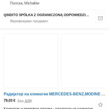
Полска, Michałów
QINDITO SPÓŁKA Z OGRANICZONĄ ODPOWIEDZIALNOŚCIĄ
Радијатор на климатик MERCEDES-BENZ,MODINE Atego 3 (01.13-) A9705000154 за камион влекач Mercedes-Benz Atego, Atego 2, Atego 3 (1996-)
79,03 €
Без ДДВ
Климатик и резервни делови - радијатор на климатик