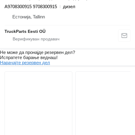
A9708300915 9708300915
дизел
Естонија, Tallinn
TruckParts Eesti OÜ
Не може да пронајде резервен дел?
Испратете барање веднаш!
Нарачајте резервен дел