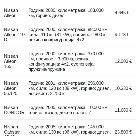
Nissan
Година: 2000, километража: 183.000
4.645 €
Atleon
км, гориво: дизел
Nissan
Година: 2000, километража: 88.000 км,
Atleon 110
сила: 110 кс (81 kW), носивост: 800 кг,
9.173 €
D
оскина конфигурација: 4x2
Година: 2000, километража: 370.000
Nissan
км, носивост: 3.900 кг, оскина
Atleon
12.000 €
конфигурација: 4x2, суспензија:
165
пружина/пружина
Nissan
Година: 2001, километража: 296.000
Atleon
км, сила: 120 кс (88 kW), гориво: дизел,
10.330 €
56.120
носивост: 2.750 кг
Nissan
Година: 2005, километража: 10.000 км,
11.680 €
CONDOR
гориво: дизел, десен волан: ✓
Nissan
Година: 2005, километража: 145.000
Cabstar
км, сила: 130 кс (96 kW), гориво: дизел,
23.800 €