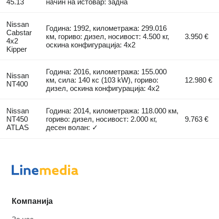
45.13
начин на истовар: задна
Nissan
Година: 1992, километража: 299.016
Cabstar
км, гориво: дизел, носивост: 4.500 кг,
3.950 €
4x2
оскина конфигурација: 4x2
Kipper
Година: 2016, километража: 155.000
Nissan
км, сила: 140 кс (103 kW), гориво:
12.980 €
NT400
дизел, оскина конфигурација: 4x2
Nissan
Година: 2014, километража: 118.000 км,
NT450
гориво: дизел, носивост: 2.000 кг,
9.763 €
ATLAS
десен волан: ✓
Компанија