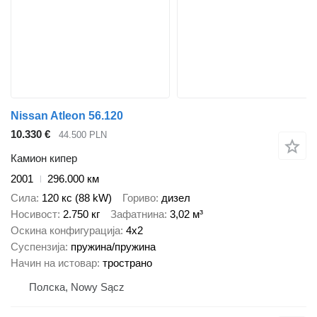
Nissan Atleon 56.120
10.330 €
44.500 PLN
Камион кипер
2001
296.000 км
Сила
120 кс (88 kW)
Гориво
дизел
Носивост
2.750 кг
Зафатнина
3,02 м³
Оскина конфигурација
4x2
Суспензија
пружина/пружина
Начин на истовар
тространо
Полска, Nowy Sącz