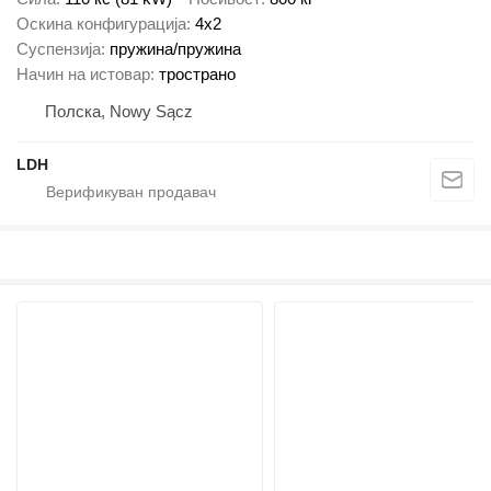
Оскина конфигурација
4x2
Суспензија
пружина/пружина
Начин на истовар
тространо
Полска, Nowy Sącz
LDH