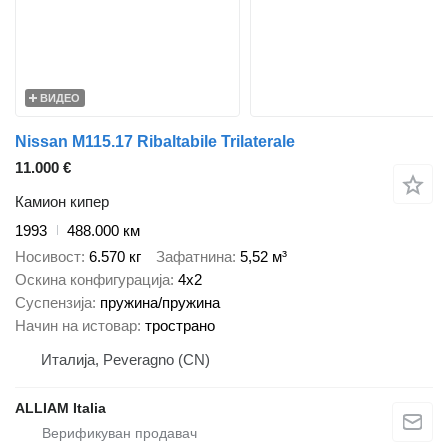
ВИДЕО
Nissan M115.17 Ribaltabile Trilaterale
11.000 €
Камион кипер
1993
488.000 км
Носивост
6.570 кг
Зафатнина
5,52 м³
Оскина конфигурација
4x2
Суспензија
пружина/пружина
Начин на истовар
тространо
Италија, Peveragno (CN)
ALLIAM Italia