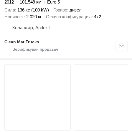
2012
101.549 км
Euro 5
Сила
136 кс (100 kW)
Гориво
дизел
Носивост
2.020 кг
Оскина конфигурација
4x2
Холандија, Andelst
Clean Mat Trucks