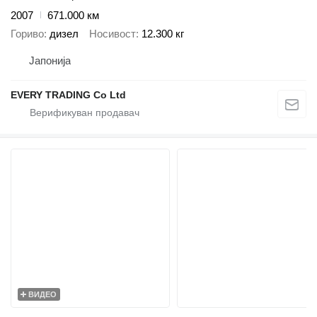
2007
671.000 км
Гориво
дизел
Носивост
12.300 кг
Јапонија
EVERY TRADING Co Ltd
ВИДЕО