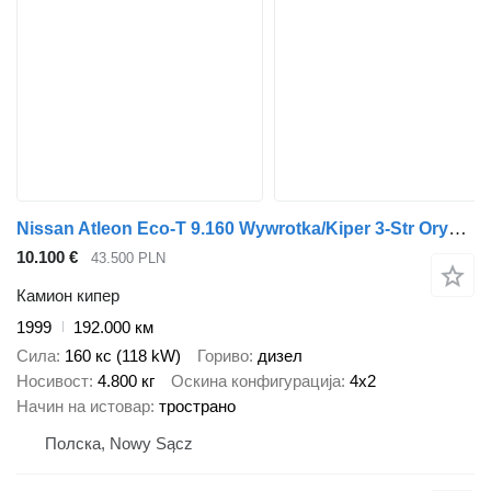
Nissan Atleon Eco-T 9.160 Wywrotka/Kiper 3-Str Oryginał Wolny Most ! B
10.100 €
43.500 PLN
Камион кипер
1999
192.000 км
Сила
160 кс (118 kW)
Гориво
дизел
Носивост
4.800 кг
Оскина конфигурација
4x2
Начин на истовар
тространо
Полска, Nowy Sącz