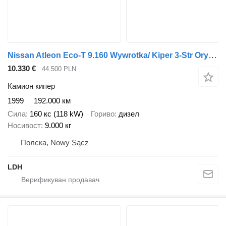
Nissan Atleon Eco-T 9.160 Wywrotka/ Kiper 3-Str Oryginał ! Stan * BDB *
10.330 €
44.500 PLN
Камион кипер
1999
192.000 км
Сила
160 кс (118 kW)
Гориво
дизел
Носивост
9.000 кг
Полска, Nowy Sącz
LDH