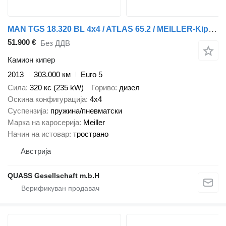
MAN TGS 18.320 BL 4x4 / ATLAS 65.2 / MEILLER-Kipper
51.900 €
Без ДДВ
Камион кипер
2013
303.000 км
Euro 5
Сила
320 кс (235 kW)
Гориво
дизел
Оскина конфигурација
4x4
Суспензија
пружина/пневматски
Марка на каросерија
Meiller
Начин на истовар
тространо
Австрија
QUASS Gesellschaft m.b.H