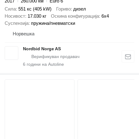
2017
260.000 км
Euro 6
Сила
551 кс (405 kW)
Гориво
дизел
Носивост
17.030 кг
Оскина конфигурација
6x4
Суспензија
пружина/пневматски
Норвешка
Nordbid Norge AS
6
години на Autoline