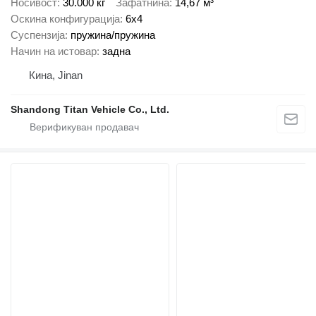
Носивост
30.000 кг
Зафатнина
14,67 м³
Оскина конфигурација
6x4
Суспензија
пружина/пружина
Начин на истовар
задна
Кина, Jinan
Shandong Titan Vehicle Co., Ltd.