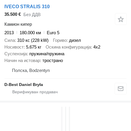
IVECO STRALIS 310
35.500 €
Без ДДВ
Камион кипер
2013
180.000 км
Euro 5
Сила
310 кс (228 kW)
Гориво
дизел
Носивост
5.675 кг
Оскина конфигурација
4x2
Суспензија
пружина/пружина
Начин на истовар
тространо
Полска, Bodzentyn
D-Best Daniel Bryła