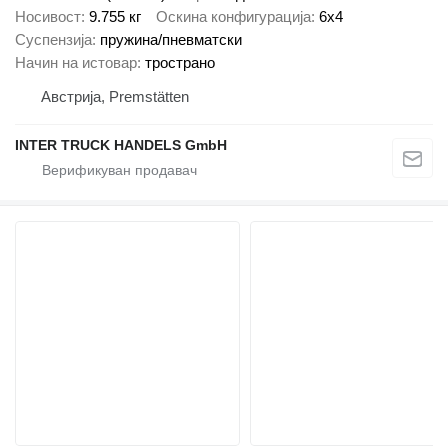
Носивост
9.755 кг
Оскина конфигурација
6x4
Суспензија
пружина/пневматски
Начин на истовар
тространо
Австрија, Premstätten
INTER TRUCK HANDELS GmbH