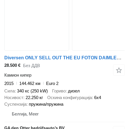
Diversen ONLY SELL OUT THE EU FOTON DAIMLER TX 3234 6X4
28.500 €
Без ДДВ
Камион кипер
2015
144.462 км
Euro 2
Сила
340 кс (250 kW)
Гориво
дизел
Носивост
22.250 кг
Оскина конфигурација
6x4
Суспензија
пружина/пружина
Белгија, Meer
GA den Otter bedrijfsauto’s BV