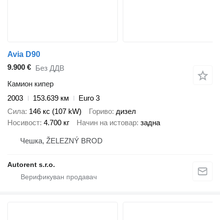
Avia D90
9.900 €
Без ДДВ
Камион кипер
2003
153.639 км
Euro 3
Сила
146 кс (107 kW)
Гориво
дизел
Носивост
4.700 кг
Начин на истовар
задна
Чешка, ŽELEZNÝ BROD
Autorent s.r.o.