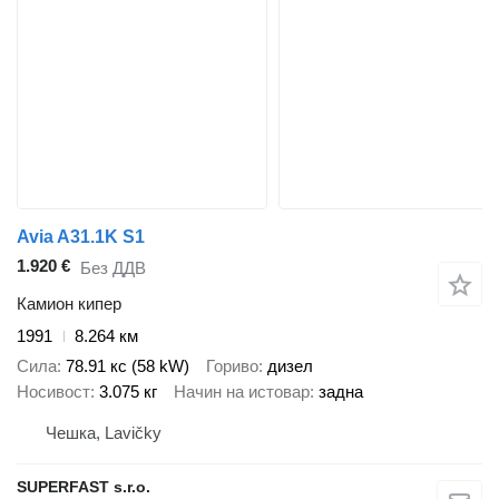
Avia A31.1K S1
1.920 €
Без ДДВ
Камион кипер
1991
8.264 км
Сила
78.91 кс (58 kW)
Гориво
дизел
Носивост
3.075 кг
Начин на истовар
задна
Чешка, Lavičky
SUPERFAST s.r.o.