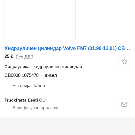
Хидрауличен цилиндар Volvo FM7 (01.98-12.01) CB0008 за камион Volvo FM7-FM12, FM, FMX (1998-2014)
25 €
Без ДДВ
Хидраулика - хидрауличен цилиндар
CB0008 1075478
дизел
Естонија, Tallinn
TruckParts Eesti OÜ