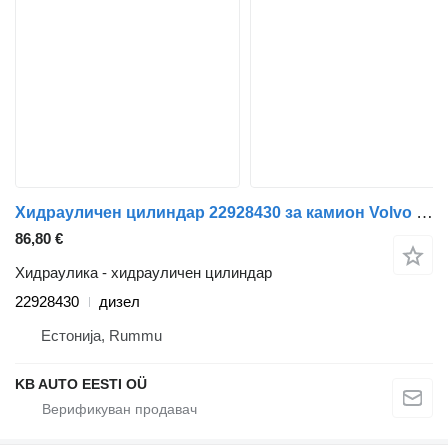
Хидрауличен цилиндар 22928430 за камион Volvo FM7-FM12, FM, FMX (1998-2014)
86,80 €
Хидраулика - хидрауличен цилиндар
22928430
дизел
Естонија, Rummu
KB AUTO EESTI OÜ