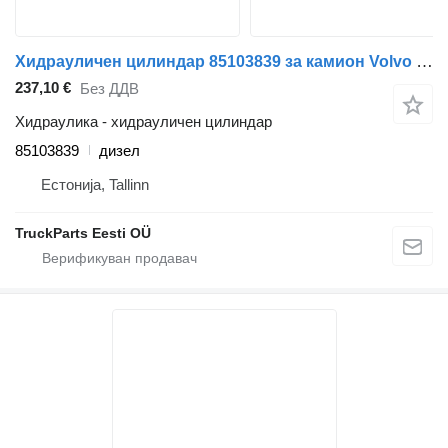
Хидрауличен цилиндар 85103839 за камион Volvo FM7-FM12, FM, FMX (1998-2014)
237,10 €
Без ДДВ
Хидраулика - хидрауличен цилиндар
85103839
дизел
Естонија, Tallinn
TruckParts Eesti OÜ