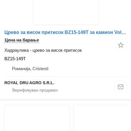
Црево за висок притисок BZ15-149T за камион Volvo FM7
Цена на барање
Хидраулика - црево за висок притисок
BZ15-149T
Романија, Cristesti
ROYAL DRU AGRO S.R.L.