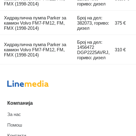
FMX (1998-2014)
гориво: дизел
Хидраулична пумпа Parker за
Број на дел:
камион Volvo FM7-FM12, FM,
382073, гориво:
375 €
FMX (1998-2014)
дизел
Број на дел:
Хидраулична пумпа Parker за
1456472
камион Volvo FM7-FM12, FM,
310 €
DGP2225AVRJ,
FMX (1998-2014)
гориво: дизел
Компанија
За нас
Помош
Контакти