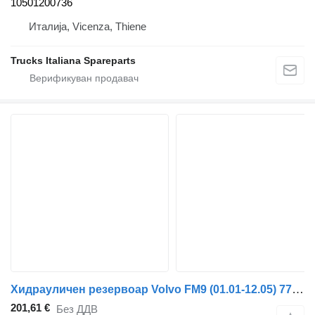
10501200736
Италија, Vicenza, Thiene
Trucks Italiana Spareparts
Хидрауличен резервоар Volvo FM9 (01.01-12.05) 77701006 за камион Volvo FM7-FM12, FM, FMX (1998-2014)
201,61 €
Без ДДВ