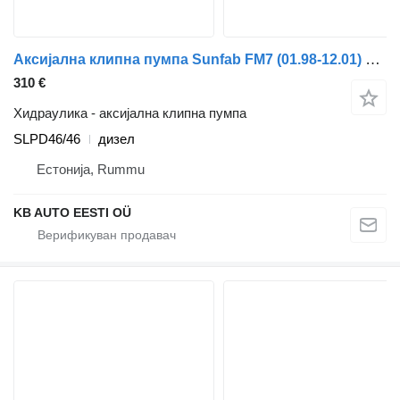
Аксијална клипна пумпа Sunfab FM7 (01.98-12.01) SLPD46/46 за камион Volvo FM7-FM12, FM, FMX (1998-2014)
310 €
Хидраулика - аксијална клипна пумпа
SLPD46/46
дизел
Естонија, Rummu
KB AUTO EESTI OÜ