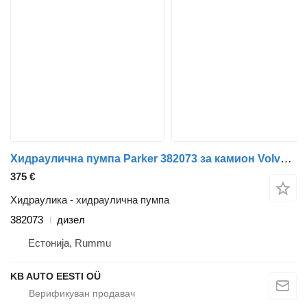
Хидраулична пумпа Parker 382073 за камион Volvo FM7-FM12, FM, FMX (1998-2014)
375 €
Хидраулика - хидраулична пумпа
382073
дизел
Естонија, Rummu
KB AUTO EESTI OÜ