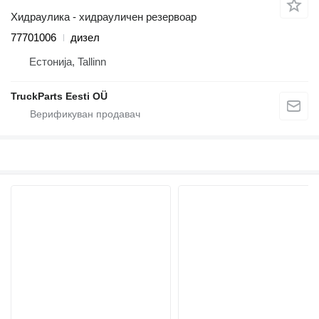
Хидраулика - хидрауличен резервоар
77701006
дизел
Естонија, Tallinn
TruckParts Eesti OÜ