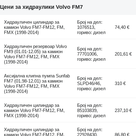
Цени за хидраулики Volvo FM7
Хидрауличен цилиндар за
Број на дел:
камион Volvo FM7-FM12, FM,
1076513,
74,40 €
FMX (1998-2014)
гориво: дизел
Хидрауличен резервоар Volvo
Број на дел:
FM9 (01.01-12.05) за камион
77701006,
201,61 €
Volvo FM7-FM12, FM, FMX
гориво: дизел
(1998-2014)
Аксијална клипна пумпа Sunfab
Број на дел:
FM7 (01.98-12.01) за камион
SLPD46/46,
310 €
Volvo FM7-FM12, FM, FMX
гориво: дизел
(1998-2014)
Хидрауличен цилиндар за
Број на дел:
камион Volvo FM7-FM12, FM,
85103839,
237,10 €
FMX (1998-2014)
гориво: дизел
Хидрауличен цилиндар за
Број на дел:
камион Volvo FM7-FM12, FM,
22928430,
86,80 €