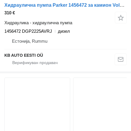
Хидраулична пумпа Parker 1456472 за камион Volvo FM7-FM12, FM, FMX (1998-2014)
310 €
Хидраулика - хидраулична пумпа
1456472 DGP2225AVRJ
дизел
Естонија, Rummu
KB AUTO EESTI OÜ