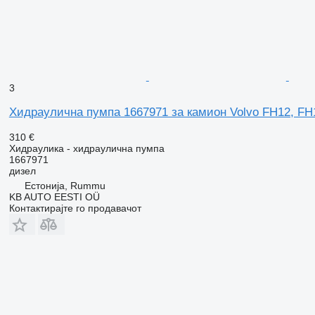
3
Хидраулична пумпа 1667971 за камион Volvo FH12, FH1
310 €
Хидраулика - хидраулична пумпа
1667971
дизел
Естонија, Rummu
KB AUTO EESTI OÜ
Контактирајте го продавачот