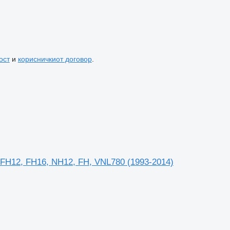
ост
и
корисничкиот договор
.
 FH12, FH16, NH12, FH, VNL780 (1993-2014)