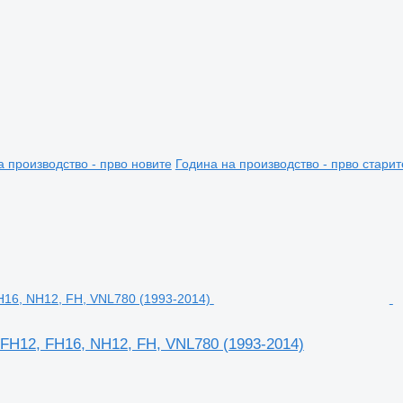
а производство - прво новите
Година на производство - прво старит
 FH12, FH16, NH12, FH, VNL780 (1993-2014)