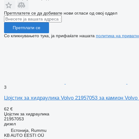
Претплатете се да добивате нови огласи од овој оддел
Претплати се
Со кликнувањето тука, ја прифаќате нашата
политика на приватн
3
Џојстик за хидраулика Volvo 21957053 за камион Volvo
62 €
Џојстик за хидраулика
21957053
дизел
Естонија, Rummu
KB AUTO EESTI OÜ