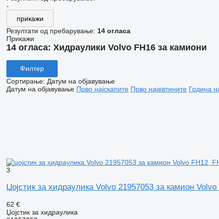
-
прикажи
Резултати од пребарување:
14 огласа
Прикажи
14 огласа:
Хидраулики Volvo FH16 за камиони
Филтер
Сортирање
:
Датум на објавување
Датум на објавување
Прво најскапите
Прво најевтините
Година н
3
Џојстик за хидраулика Volvo 21957053 за камион Volvo
62 €
Џојстик за хидраулика