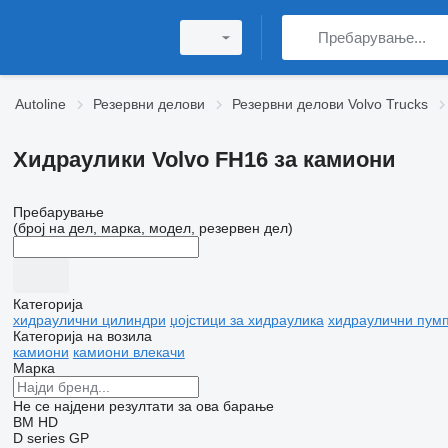
Autoline
Резервни делови
Резервни делови Volvo Trucks
Хидраулики Volvo FH16 за камиони
Пребарување
(број на дел, марка, модел, резервен дел)
Категорија
хидраулични цилиндри
џојстици за хидраулика
хидраулични пум
Категорија на возила
камиони
камиони влекачи
Марка
Не се најдени резултати за ова барање
BM
HD
D series
GP