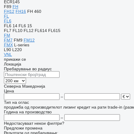
ECR145
F89
FH
FH12
FH16
FH 460
FL
FL6
FL6 14
FL6 15
FL7
FL10
FL12
FL614
FL615
FM
FM7
FM9
FM12
FMX
L-series
L90
L220
VNL
прикажи се
Локација
Пребарување во радиус
Северна Македонија
Цена
–
Тип на оглас
продажба
од производителот
лизинг
кредит
на рати
trade-in (раз
Година на производство
–
Недостасуваат некои филтри?
Предложи промена
Резултати од пребарување: