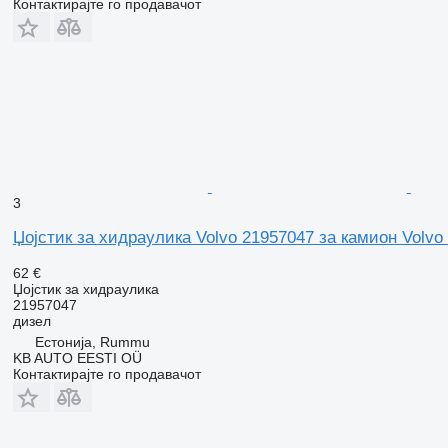
Контактирајте го продавачот
3
Џојстик за хидраулика Volvo 21957047 за камион Volvo
62 €
Џојстик за хидраулика
21957047
дизел
Естонија, Rummu
KB AUTO EESTI OÜ
Контактирајте го продавачот