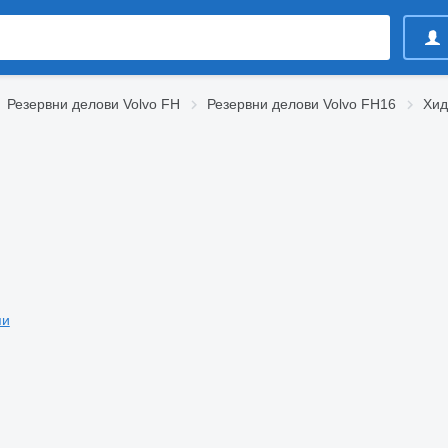
Резервни делови Volvo FH
Резервни делови Volvo FH16
Хид
пи