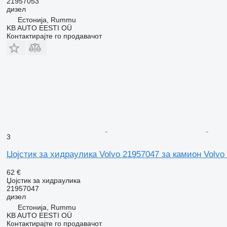
21957053
дизел
Естонија, Rummu
KB AUTO EESTI OÜ
Контактирајте го продавачот
3
Џојстик за хидраулика Volvo 21957047 за камион Volvo
62 €
Џојстик за хидраулика
21957047
дизел
Естонија, Rummu
KB AUTO EESTI OÜ
Контактирајте го продавачот