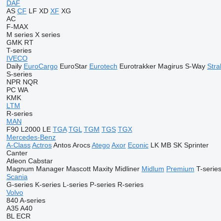
DAF
AS
CF
LF
XD
XF
XG
AC
F-MAX
M series
X series
GMK
RT
T-series
IVECO
Daily
EuroCargo
EuroStar
Eurotech
Eurotrakker
Magirus
S-Way
Stral
S-series
NPR
NQR
PC
WA
KMK
LTM
R-series
MAN
F90
L2000
LE
TGA
TGL
TGM
TGS
TGX
Mercedes-Benz
A-Class
Actros
Antos
Arocs
Atego
Axor
Econic
LK
MB
SK
Sprinter
Canter
Atleon
Cabstar
Magnum
Manager
Mascott
Maxity
Midliner
Midlum
Premium
T-serie
Scania
G-series
K-series
L-series
P-series
R-series
Volvo
840
A-series
A35
A40
BL
ECR