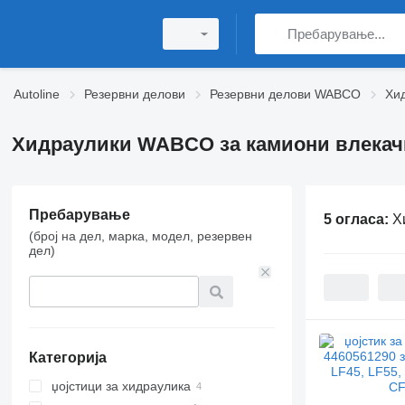
Autoline
Резервни делови
Резервни делови WABCO
Хи
Хидраулики WABCO за камиони влекач
Пребарување
5 огласа:
Х
(број на дел, марка, модел, резервен
дел)
Категорија
џојстици за хидраулика