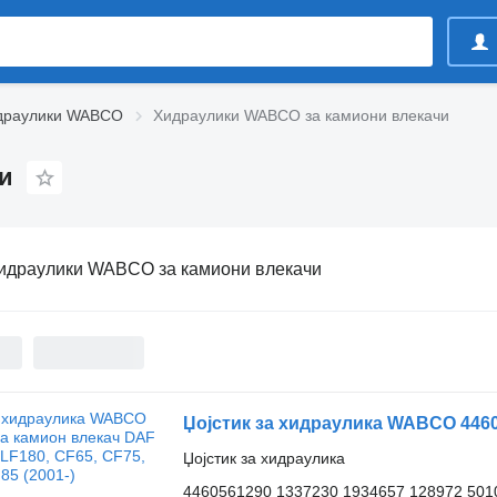
драулики WABCO
Хидраулики WABCO за камиони влекачи
и
идраулики WABCO за камиони влекачи
Џојстик за хидраулика
4460561290 1337230 1934657 128972 501