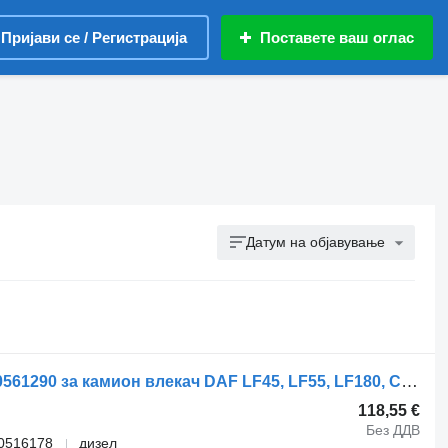
Пријави се / Регистрација
Поставете ваш оглас
Датум на објавување
Џојстик за хидраулика WABCO 4460561290 за камион влекач DAF LF45, LF55, LF180, CF65, CF75, CF85 (2001-)
118,55 €
Без ДДВ
0516178
дизел