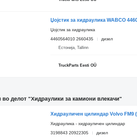
Џојстик за хидраулика
4460564010 2660435
дизел
Естонија, Tallinn
TruckParts Eesti OÜ
 во делот "Хидраулики за камиони влекачи"
Хидраулика - хидрауличен цилиндар
3198843 20922305
дизел