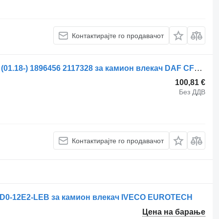
Контактирајте го продавачот
Хидрауличен цилиндар DAF CF450 (01.18-) 1896456 2117328 за камион влекач DAF CF450, CF460 (2017-)
100,81 €
Без ДДВ
Контактирајте го продавачот
4D0-12E2-LEB за камион влекач IVECO EUROTECH
Цена на барање