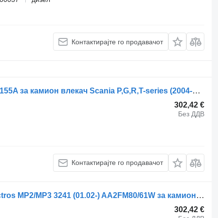
Контактирајте го продавачот
Хидраулична пумпа Eaton 411AK00155A за камион влекач Scania P,G,R,T-series (2004-2017)
302,42 €
Без ДДВ
Контактирајте го продавачот
Аксијална клипна пумпа Rexroth Actros MP2/MP3 3241 (01.02-) AA2FM80/61W за камион влекач Mercedes-Benz Actros, Axor MP1, MP2, MP3 (1996-2014)
302,42 €