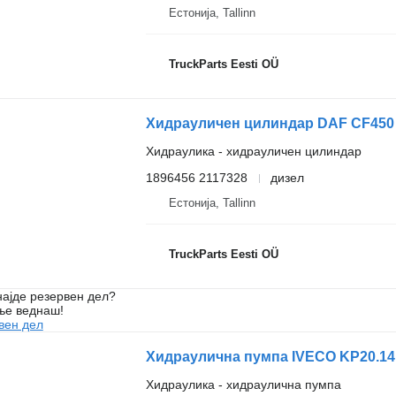
Естонија, Tallinn
TruckParts Eesti OÜ
Хидраулика - хидрауличен цилиндар
1896456 2117328
дизел
Естонија, Tallinn
TruckParts Eesti OÜ
ајде резервен дел?
ње веднаш!
вен дел
Хидраулична пумпа IVECO KP20.1
Хидраулика - хидраулична пумпа