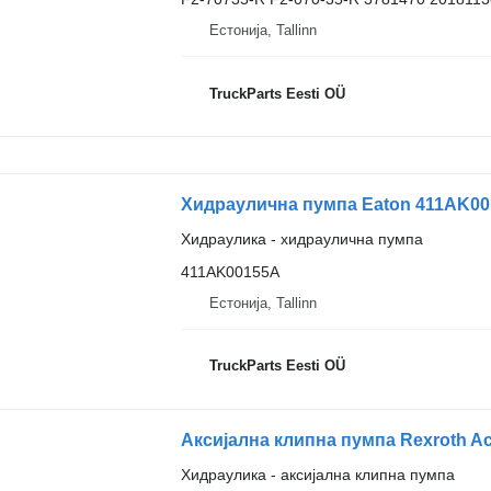
Естонија, Tallinn
TruckParts Eesti OÜ
Хидраулика - хидраулична пумпа
411AK00155A
Естонија, Tallinn
TruckParts Eesti OÜ
Хидраулика - аксијална клипна пумпа