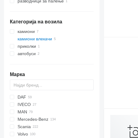
разводници за палење
Категорија на возила
камиони
камиони влекачи
приколки
автобуси
Марка
DAF
IVECO
CF
F-MAX
MAN
LF
EuroCargo
Mercedes-Benz
XF
Eurotech
F90
Scania
XG
Eurotrakker
LE
Actros
Magnum
Volvo
S-Way
Lion's series
Antos
Premium
G-series