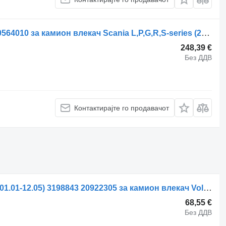
Џојстик за хидраулика WABCO 4460564010 за камион влекач Scania L,P,G,R,S-series (2016-)
248,39 €
Без ДДВ
Контактирајте го продавачот
Хидрауличен цилиндар Volvo FM9 (01.01-12.05) 3198843 20922305 за камион влекач Volvo FM7-FM12, FM, FMX (1998-2014)
68,55 €
Без ДДВ