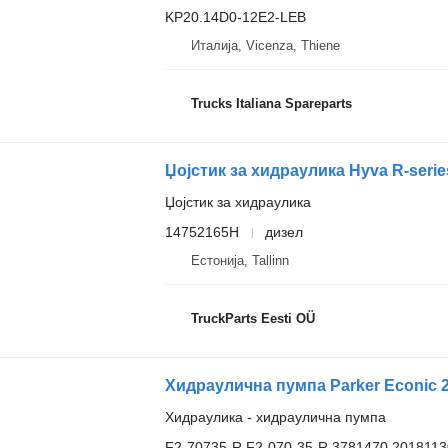
KP20.14D0-12E2-LEB
Италија, Vicenza, Thiene
Trucks Italiana Spareparts
Џојстик за хидраулика
14752165H
дизел
Естонија, Tallinn
TruckParts Eesti OÜ
Хидраулика - хидраулична пумпа
F2-70735-R F2-070-35-R 3781470 201811