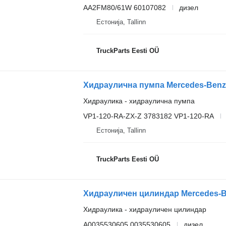
AA2FM80/61W 60107082
дизел
Естонија, Tallinn
TruckParts Eesti OÜ
Хидраулика - хидраулична пумпа
VP1-120-RA-ZX-Z 3783182 VP1-120-RA
Естонија, Tallinn
TruckParts Eesti OÜ
Хидраулика - хидрауличен цилиндар
A0035530605 0035530605
дизел