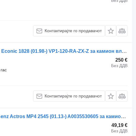
Без ДДВ
Контактирајте го продавачот
Хидраулична пумпа Mercedes-Benz Econic 1828 (01.98-) VP1-120-RA-ZX-Z за камион влекач Mercedes-Benz Econic (1998-2014)
250 €
Без ДДВ
гас
Контактирајте го продавачот
Хидрауличен цилиндар Mercedes-Benz Actros MP4 2545 (01.13-) A0035530605 за камион влекач Mercedes-Benz Actros MP4 Antos Arocs (2012-)
49,19 €
Без ДДВ