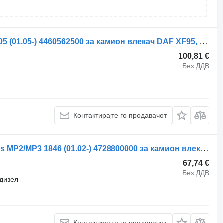
Џојстик за хидраулика WABCO XF105 (01.05-) 4460562500 за камион влекач DAF XF95, XF105 (2001-2014)
100,81 €
Без ДДВ
Контактирајте го продавачот
Разводник за палење WABCO Actros MP2/MP3 1846 (01.02-) 4728800000 за камион влекач Mercedes-Benz Actros, Axor MP1, MP2, MP3 (1996-2014)
67,74 €
Без ДДВ
дизел
Контактирајте го продавачот