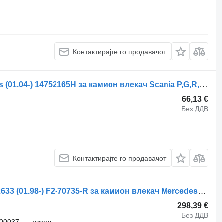
Контактирајте го продавачот
Џојстик за хидраулика Hyva R-series (01.04-) 14752165H за камион влекач Scania P,G,R,T-series (2004-2017)
66,13 €
Без ДДВ
Контактирајте го продавачот
Хидраулична пумпа Parker Econic 2633 (01.98-) F2-70735-R за камион влекач Mercedes-Benz Econic (1998-2014)
298,39 €
Без ДДВ
300037
дизел