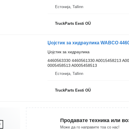
Естонија, Tallinn
TruckParts Eesti OÜ
Џојстик за хидраулика
4460563330 4460561330 A0015458213 A0
0005458513 A0005458513
Естонија, Tallinn
TruckParts Eesti OÜ
Продавате техника или во
Може да го направите тоа со нас!