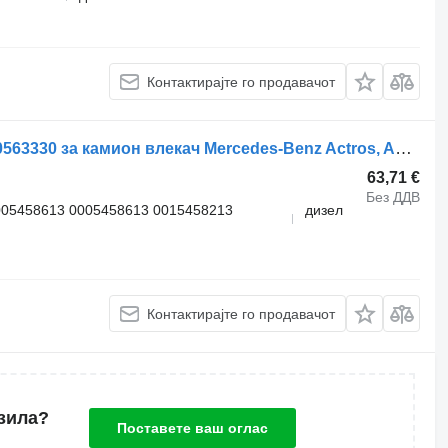
Контактирајте го продавачот
Џојстик за хидраулика WABCO 4460563330 за камион влекач Mercedes-Benz Actros, Axor MP1, MP2, MP3 (1996-2014)
63,71 €
Без ДДВ
005458613 0005458613 0015458213
дизел
Контактирајте го продавачот
зила?
Поставете ваш оглас