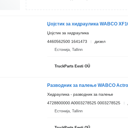
Џојстик за хидраулика
4460562500 1641473
дизел
Естонија, Tallinn
TruckParts Eesti OÜ
Хидраулика - разводник за палење
4728800000 A0003278525 0003278525
Естонија, Tallinn
TruckParts Eesti OÜ