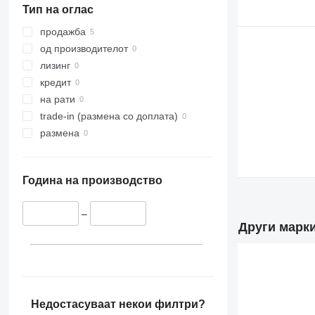
Тип на оглас
продажба
од производителот
лизинг
кредит
на рати
trade-in (размена со доплата)
размена
Година на производство
–
Други марки
Недостасуваат некои филтри?