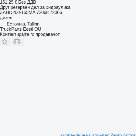
161,29 €
Без ДДВ
Друг резервен дел за хидраулика
ZAHD200-155MA 72068 72066
дизел
Естонија, Tallinn
TruckParts Eesti OÜ
Контактирајте го продавачот
хидрауличен цилиндар Zepro Actros