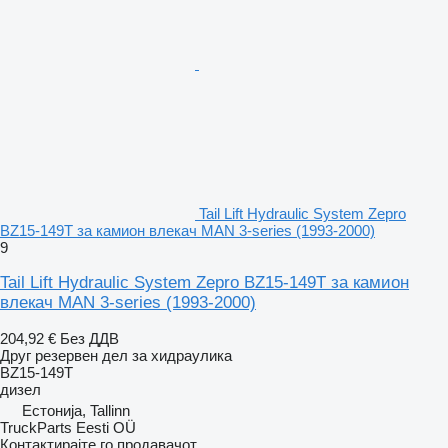
Tail Lift Hydraulic System Zepro
BZ15-149T за камион влекач MAN 3-series (1993-2000)
9
Tail Lift Hydraulic System Zepro BZ15-149T за камион
влекач MAN 3-series (1993-2000)
204,92 €
Без ДДВ
Друг резервен дел за хидраулика
BZ15-149T
дизел
Естонија, Tallinn
TruckParts Eesti OÜ
Контактирајте го продавачот