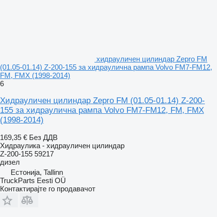
хидрауличен цилиндар Zepro FM
(01.05-01.14) Z-200-155 за хидраулична рампа Volvo FM7-FM12,
FM, FMX (1998-2014)
6
Хидрауличен цилиндар Zepro FM (01.05-01.14) Z-200-
155 за хидраулична рампа Volvo FM7-FM12, FM, FMX
(1998-2014)
169,35 €
Без ДДВ
Хидраулика - хидрауличен цилиндар
Z-200-155 59217
дизел
Естонија, Tallinn
TruckParts Eesti OÜ
Контактирајте го продавачот