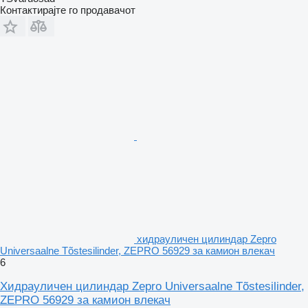
Контактирајте го продавачот
хидрауличен цилиндар Zepro
Universaalne Tõstesilinder, ZEPRO 56929 за камион влекач
6
Хидрауличен цилиндар Zepro Universaalne Tõstesilinder,
ZEPRO 56929 за камион влекач