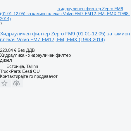
хидрауличен филтер Zepro FM9
(01.01-12.05) за камион влекач Volvo FM7-FM12, FM, FMX (1998-
2014)
7
Хидрауличен филтер Zepro FM9 (01.01-12.05) за камион
влекач Volvo FM7-FM12, FM, FMX (1998-2014)
229,84 €
Без ДДВ
Хидраулика - хидрауличен филтер
дизел
Естонија, Tallinn
TruckParts Eesti OÜ
Контактирајте го продавачот