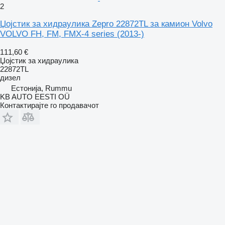
2
Џојстик за хидраулика Zepro 22872TL за камион Volvo
VOLVO FH, FM, FMX-4 series (2013-)
111,60 €
Џојстик за хидраулика
22872TL
дизел
Естонија, Rummu
KB AUTO EESTI OÜ
Контактирајте го продавачот