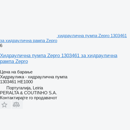
хидраулична пумпа Zepro 1303461
за хидраулична рампа Zepro
6
Хидраулична пумпа Zepro 1303461 за хидраулична
рампа Zepro
Цена на барање
Хидраулика - хидраулична пумпа
1303461 HE1000
Португалија, Leiria
PERALTA & COUTINHO S.A.
Контактирајте го продавачот