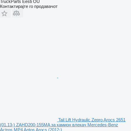
TruckParts Eesti OÜ
Контактирајте го продавачот
Tail Lift Hydraulic Zepro Arocs 2651
(01.13-) ZAHD200-155MA за камион влекач Mercedes-Benz
Actros MP4 Antos Arocs (2012-)