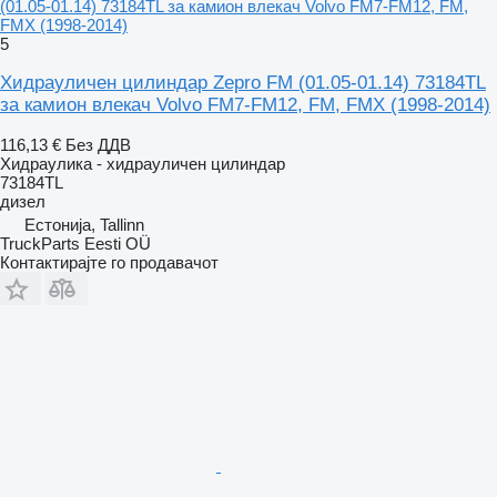
(01.05-01.14) 73184TL за камион влекач Volvo FM7-FM12, FM,
FMX (1998-2014)
5
Хидрауличен цилиндар Zepro FM (01.05-01.14) 73184TL
за камион влекач Volvo FM7-FM12, FM, FMX (1998-2014)
116,13 €
Без ДДВ
Хидраулика - хидрауличен цилиндар
73184TL
дизел
Естонија, Tallinn
TruckParts Eesti OÜ
Контактирајте го продавачот