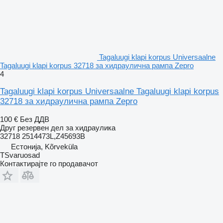
Tagaluugi klapi korpus Universaalne
Tagaluugi klapi korpus 32718 за хидраулична рампа Zepro
4
Tagaluugi klapi korpus Universaalne Tagaluugi klapi korpus
32718 за хидраулична рампа Zepro
100 €
Без ДДВ
Друг резервен дел за хидраулика
32718 2514473L,Z45693B
Естонија, Kõrveküla
TSvaruosad
Контактирајте го продавачот