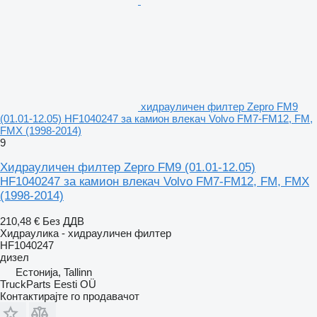
хидрауличен филтер Zepro FM9
(01.01-12.05) HF1040247 за камион влекач Volvo FM7-FM12, FM,
FMX (1998-2014)
9
Хидрауличен филтер Zepro FM9 (01.01-12.05)
HF1040247 за камион влекач Volvo FM7-FM12, FM, FMX
(1998-2014)
210,48 €
Без ДДВ
Хидраулика - хидрауличен филтер
HF1040247
дизел
Естонија, Tallinn
TruckParts Eesti OÜ
Контактирајте го продавачот