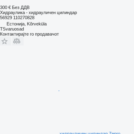
300 €
Без ДДВ
Хидраулика - хидрауличен цилиндар
56929 110270828
Естонија, Kõrveküla
TSvaruosad
Контактирајте го продавачот
хидрауличен цилиндар Zepro