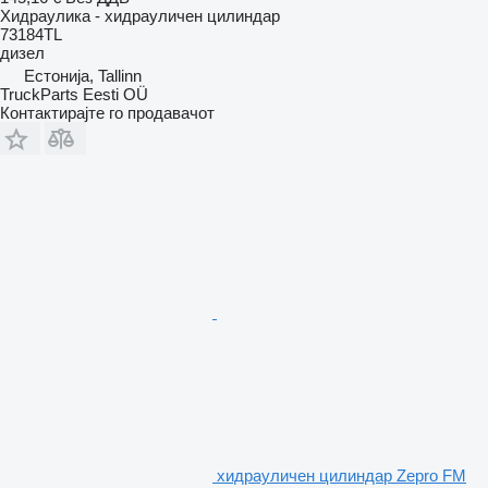
Хидраулика - хидрауличен цилиндар
73184TL
дизел
Естонија, Tallinn
TruckParts Eesti OÜ
Контактирајте го продавачот
хидрауличен цилиндар Zepro FM