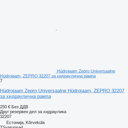
Hüdrojaam Zepro Universaalne
Hüdrojaam, ZEPRO 32207 за хидраулична рампа
7
Hüdrojaam Zepro Universaalne Hüdrojaam, ZEPRO 32207
за хидраулична рампа
250 €
Без ДДВ
Друг резервен дел за хидраулика
32207
Естонија, Kõrveküla
TSvaruosad