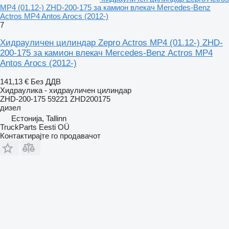
MP4 (01.12-) ZHD-200-175 за камион влекач Mercedes-Benz
Actros MP4 Antos Arocs (2012-)
7
Хидрауличен цилиндар Zepro Actros MP4 (01.12-) ZHD-
200-175 за камион влекач Mercedes-Benz Actros MP4
Antos Arocs (2012-)
141,13 €
Без ДДВ
Хидраулика - хидрауличен цилиндар
ZHD-200-175 59221 ZHD200175
дизел
Естонија, Tallinn
TruckParts Eesti OÜ
Контактирајте го продавачот