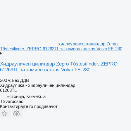
хидрауличен цилиндар Zepro
Tõstesilinder, ZEPRO 61263TL за камион влекач Volvo FE-280
5
Хидрауличен цилиндар Zepro Tõstesilinder, ZEPRO
61263TL за камион влекач Volvo FE-280
200 €
Без ДДВ
Хидраулика - хидрауличен цилиндар
61263TL
Естонија, Kõrveküla
TSvaruosad
Контактирајте го продавачот