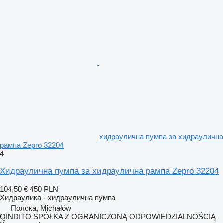
хидраулична пумпа за хидраулична
рампа Zepro 32204
4
Хидраулична пумпа за хидраулична рампа Zepro 32204
104,50 €
450 PLN
Хидраулика - хидраулична пумпа
Полска, Michałów
QINDITO SPÓŁKA Z OGRANICZONĄ ODPOWIEDZIALNOŚCIĄ