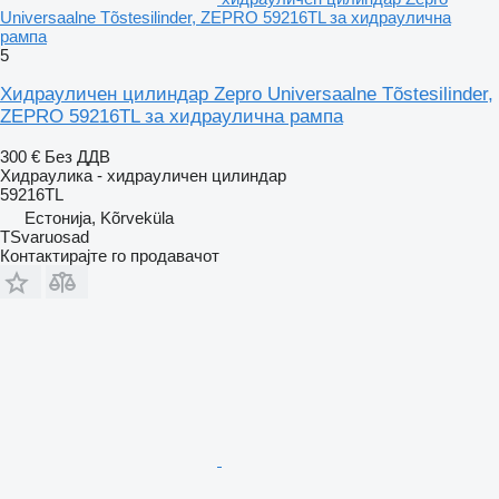
Universaalne Tõstesilinder, ZEPRO 59216TL за хидраулична
рампа
5
Хидрауличен цилиндар Zepro Universaalne Tõstesilinder,
ZEPRO 59216TL за хидраулична рампа
300 €
Без ДДВ
Хидраулика - хидрауличен цилиндар
59216TL
Естонија, Kõrveküla
TSvaruosad
Контактирајте го продавачот