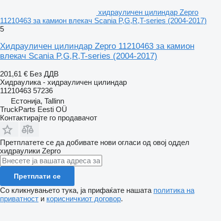
хидрауличен цилиндар Zepro
11210463 за камион влекач Scania P,G,R,T-series (2004-2017)
5
Хидрауличен цилиндар Zepro 11210463 за камион
влекач Scania P,G,R,T-series (2004-2017)
201,61 €
Без ДДВ
Хидраулика - хидрауличен цилиндар
11210463 57236
Естонија, Tallinn
TruckParts Eesti OÜ
Контактирајте го продавачот
Претплатете се да добивате нови огласи од овој оддел
хидраулики
Zepro
Претплати се
Со кликнувањето тука, ја прифаќате нашата
политика на
приватност
и
корисничкиот договор
.