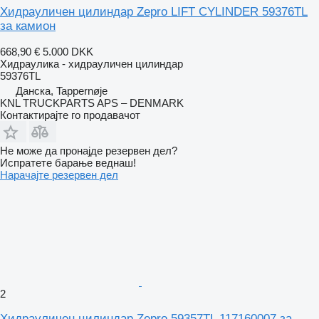
Хидрауличен цилиндар Zepro LIFT CYLINDER 59376TL
за камион
668,90 €
5.000 DKK
Хидраулика - хидрауличен цилиндар
59376TL
Данска, Tappernøje
KNL TRUCKPARTS APS – DENMARK
Контактирајте го продавачот
Не може да пронајде резервен дел?
Испратете барање веднаш!
Нарачајте резервен дел
2
Хидрауличен цилиндар Zepro 59357TL 117160007 за