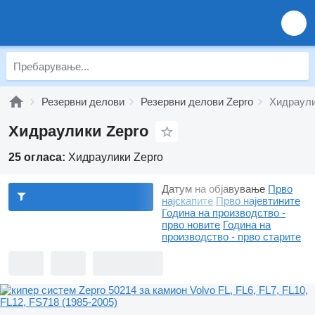
Резервни делови
Резервни делови Zepro
Хидраули
Хидраулики Zepro
25 огласа:
Хидраулики Zepro
Датум на објавување
Прво
најскапите
Прво најевтините
Година на производство -
прво новите
Година на
производство - прво старите