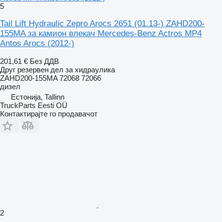
5
Tail Lift Hydraulic Zepro Arocs 2651 (01.13-) ZAHD200-
155MA за камион влекач Mercedes-Benz Actros MP4
Antos Arocs (2012-)
201,61 €
Без ДДВ
Друг резервен дел за хидраулика
ZAHD200-155MA 72068 72066
дизел
Естонија, Tallinn
TruckParts Eesti OÜ
Контактирајте го продавачот
2