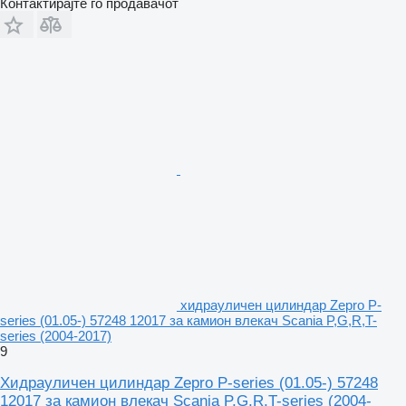
Контактирајте го продавачот
хидрауличен цилиндар Zepro P-
series (01.05-) 57248 12017 за камион влекач Scania P,G,R,T-
series (2004-2017)
9
Хидрауличен цилиндар Zepro P-series (01.05-) 57248
12017 за камион влекач Scania P,G,R,T-series (2004-