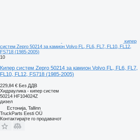
кипер
систем Zepro 50214 за камион Volvo FL, FL6, FL7, FL10, FL12,
FS718 (1985-2005)
10
Кипер систем Zepro 50214 за камион Volvo FL, FL6, FL7,
FL10, FL12, FS718 (1985-2005)
229,84 €
Без ДДВ
Хидраулика - кипер систем
50214 HF104024Z
дизел
Естонија, Tallinn
TruckParts Eesti OÜ
Контактирајте го продавачот