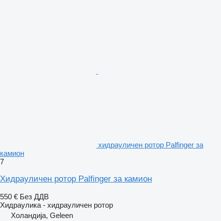
хидрауличен ротор Palfinger за
камион
7
Хидрауличен ротор Palfinger за камион
550 €
Без ДДВ
Хидраулика - хидрауличен ротор
Холандија, Geleen