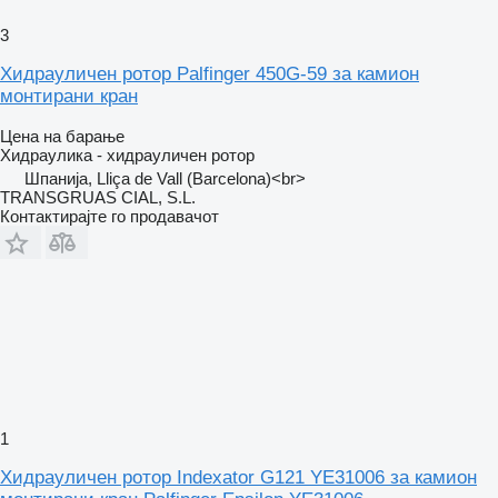
3
Хидрауличен ротор Palfinger 450G-59 за камион
монтирани кран
Цена на барање
Хидраулика - хидрауличен ротор
Шпанија, Lliça de Vall (Barcelona)<br>
TRANSGRUAS CIAL, S.L.
Контактирајте го продавачот
1
Хидрауличен ротор Indexator G121 YE31006 за камион