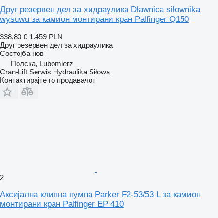
Друг резервен дел за хидраулика Dławnica siłownika
wysuwu за камион монтирани кран Palfinger Q150
338,80 €
1.459 PLN
Друг резервен дел за хидраулика
Состојба
нов
Полска, Lubomierz
Cran-Lift Serwis Hydraulika Siłowa
Контактирајте го продавачот
2
Аксијална клипна пумпа Parker F2-53/53 L за камион
монтирани кран Palfinger EP 410