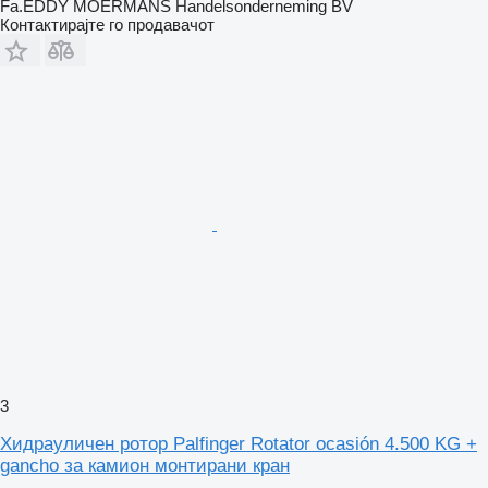
Fa.EDDY MOERMANS Handelsonderneming BV
Контактирајте го продавачот
3
Хидрауличен ротор Palfinger Rotator ocasión 4.500 KG +
gancho за камион монтирани кран