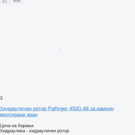
3
Хидрауличен ротор Palfinger 450G-68 за камион
монтирани кран
Цена на барање
Хидраулика - хидрауличен ротор