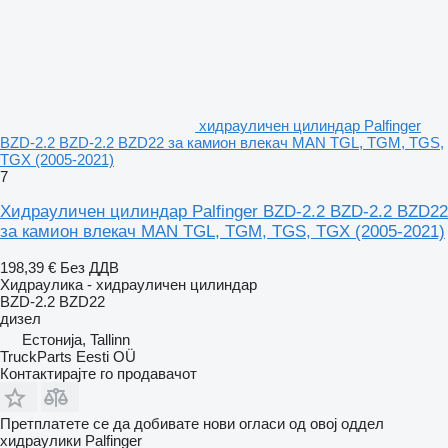
хидрауличен цилиндар Palfinger
BZD-2.2 BZD-2.2 BZD22 за камион влекач MAN TGL, TGM, TGS,
TGX (2005-2021)
7
Хидрауличен цилиндар Palfinger BZD-2.2 BZD-2.2 BZD22
за камион влекач MAN TGL, TGM, TGS, TGX (2005-2021)
198,39 €
Без ДДВ
Хидраулика - хидрауличен цилиндар
BZD-2.2 BZD22
дизел
Естонија, Tallinn
TruckParts Eesti OÜ
Контактирајте го продавачот
Претплатете се да добивате нови огласи од овој оддел
хидраулики
Palfinger