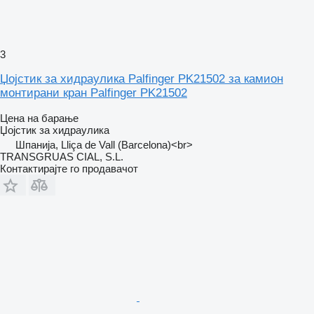
3
Џојстик за хидраулика Palfinger PK21502 за камион
монтирани кран Palfinger PK21502
Цена на барање
Џојстик за хидраулика
Шпанија, Lliça de Vall (Barcelona)<br>
TRANSGRUAS CIAL, S.L.
Контактирајте го продавачот