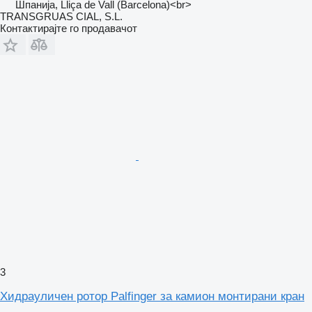
Шпанија, Lliça de Vall (Barcelona)<br>
TRANSGRUAS CIAL, S.L.
Контактирајте го продавачот
3
Хидрауличен ротор Palfinger за камион монтирани кран