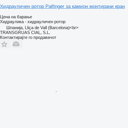
Хидрауличен ротор Palfinger за камион монтирани кран
Цена на барање
Хидраулика - хидрауличен ротор
Шпанија, Lliça de Vall (Barcelona)<br>
TRANSGRUAS CIAL, S.L.
Контактирајте го продавачот