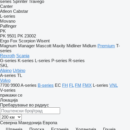
series
Sprinter
Travego
Canter
Atleon
Cabstar
L-series
Movano
Palfinger
PK
PK 9501
PK 23002
Ergo
Fox
Scorpion
Wisent
Magnum
Manager
Mascott
Maxity
Midliner
Midlum
Premium
T-
series
Rexroth
Scania
G-series
K-series
L-series
P-series
R-series
SKL
Alpino
Urbino
A-series
TL
Volvo
7700
9900
A-series
B-series
EC
FH
FL
FM
FMX
L-series
VNL
V-series
прикажи се
Локација
Пребарување во радиус
Северна Македонија
Европа
Шпанија
Полска
Естонија
Холандија
Грција