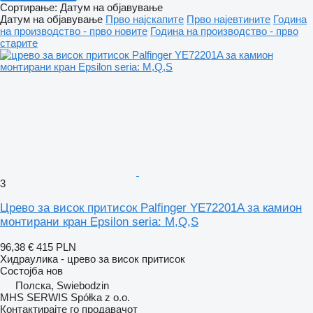
Сортирање
:
Датум на објавување
Датум на објавување
Прво најскапите
Прво најевтините
Година
на производство - прво новите
Година на производство - прво
старите
3
Црево за висок притисок Palfinger YE72201A за камион
монтирани кран Epsilon seria: M,Q,S
96,38 €
415 PLN
Хидраулика - црево за висок притисок
Состојба
нов
Полска, Swiebodzin
MHS SERWIS Spółka z o.o.
Контактирајте го продавачот