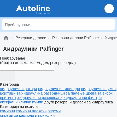
Резервни делови
Резервни делови Palfinger
Хидрау
Хидраулики Palfinger
Пребарување
(број на дел, марка, модел, резервен дел)
Категорија
хидраулични ротори
хидраулични цилиндри
хидраулични пумпи
џојстици за хидраулика
разводници за палење
црева за висок
притисок
хидраулични резервоари
хидраулични филтри
аксијални клипни пумпи
други резервни делови за хидраулика
Категорија на возила
камиони
камиони влекачи
опреми
опреми за камиони и приколки