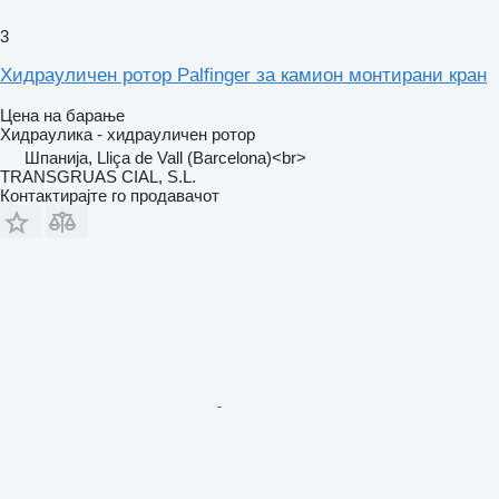
3
Хидрауличен ротор Palfinger за камион монтирани кран
Цена на барање
Хидраулика - хидрауличен ротор
Шпанија, Lliça de Vall (Barcelona)<br>
TRANSGRUAS CIAL, S.L.
Контактирајте го продавачот