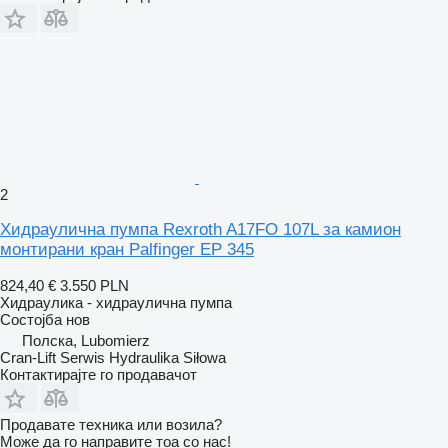
2
Хидраулична пумпа Rexroth A17FO 107L за камион
монтирани кран Palfinger EP 345
824,40 €
3.550 PLN
Хидраулика - хидраулична пумпа
Состојба
нов
Полска, Lubomierz
Cran-Lift Serwis Hydraulika Siłowa
Контактирајте го продавачот
Продавате техника или возила?
Може да го направите тоа со нас!