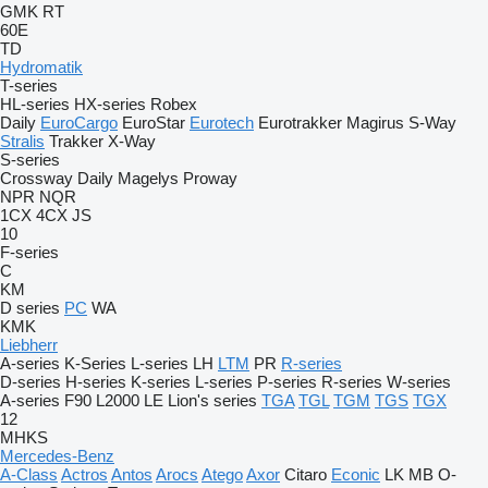
GMK
RT
60E
TD
Hydromatik
T-series
HL-series
HX-series
Robex
Daily
EuroCargo
EuroStar
Eurotech
Eurotrakker
Magirus
S-Way
Stralis
Trakker
X-Way
S-series
Crossway
Daily
Magelys
Proway
NPR
NQR
1CX
4CX
JS
10
F-series
C
KM
D series
PC
WA
KMK
Liebherr
A-series
K-Series
L-series
LH
LTM
PR
R-series
D-series
H-series
K-series
L-series
P-series
R-series
W-series
A-series
F90
L2000
LE
Lion's series
TGA
TGL
TGM
TGS
TGX
12
MHKS
Mercedes-Benz
A-Class
Actros
Antos
Arocs
Atego
Axor
Citaro
Econic
LK
MB
O-