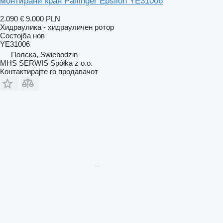
монтирани кран Palfinger Epsilon YE31006
2.090 €
9.000 PLN
Хидраулика - хидрауличен ротор
Состојба
нов
YE31006
Полска, Swiebodzin
MHS SERWIS Spółka z o.o.
Контактирајте го продавачот