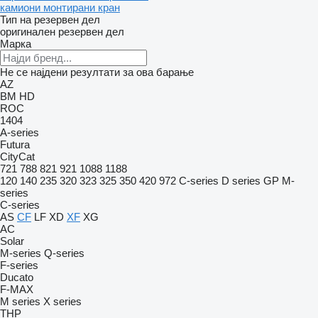
камиони монтирани кран
Тип на резервен дел
оригинален резервен дел
Марка
Не се најдени резултати за ова барање
AZ
BM
HD
ROC
1404
A-series
Futura
CityCat
721
788
821
921
1088
1188
120
140
235
320
323
325
350
420
972
C-series
D series
GP
M-
series
C-series
AS
CF
LF
XD
XF
XG
AC
Solar
M-series
Q-series
F-series
Ducato
F-MAX
M series
X series
THP