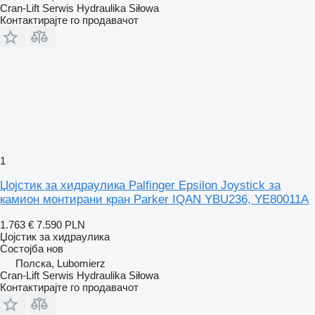
Cran-Lift Serwis Hydraulika Siłowa
Контактирајте го продавачот
1
Џојстик за хидраулика Palfinger Epsilon Joystick за
камион монтирани кран Parker IQAN YBU236, YE80011A
1.763 €
7.590 PLN
Џојстик за хидраулика
Состојба
нов
Полска, Lubomierz
Cran-Lift Serwis Hydraulika Siłowa
Контактирајте го продавачот