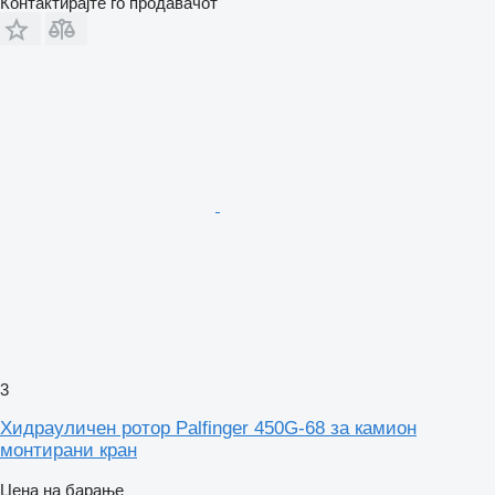
Контактирајте го продавачот
3
Хидрауличен ротор Palfinger 450G-68 за камион
монтирани кран
Цена на барање