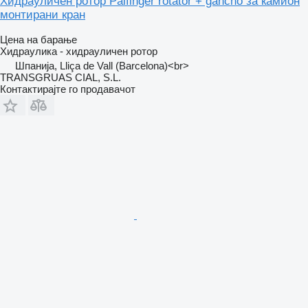
Хидрауличен ротор Palfinger rotator + gancho за камион
монтирани кран
Цена на барање
Хидраулика - хидрауличен ротор
Шпанија, Lliça de Vall (Barcelona)<br>
TRANSGRUAS CIAL, S.L.
Контактирајте го продавачот