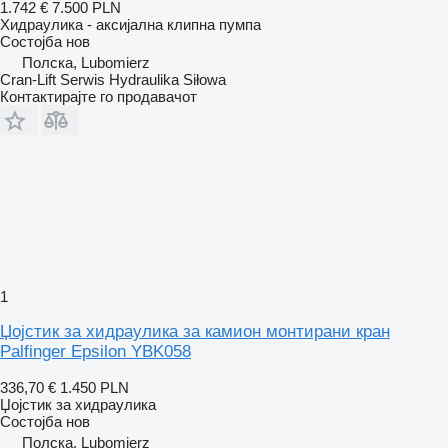
1.742 €
7.500 PLN
Хидраулика - аксијална клипна пумпа
Состојба
нов
Полска, Lubomierz
Cran-Lift Serwis Hydraulika Siłowa
Контактирајте го продавачот
1
Џојстик за хидраулика за камион монтирани кран
Palfinger Epsilon YBK058
336,70 €
1.450 PLN
Џојстик за хидраулика
Состојба
нов
Полска, Lubomierz