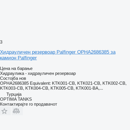
3
Хидрауличен резервоар Palfinger OPHA2686385 за
камион Palfinger
Цена на барање
Хидраулика - хидрауличен резервоар
Состојба
нов
OPHA2686385 Equivalent: KTK001-CB, KTK021-CB, KTK002-CB,
KTK003-CB, KTK004-CB, KTK005-CB, KTK001-BA,...
Турција
OPTIMA TANKS
Контактирајте го продавачот