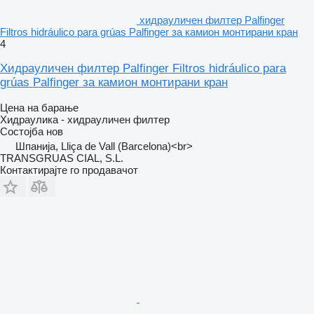
хидрауличен филтер Palfinger
Filtros hidráulico para grúas Palfinger за камион монтирани кран
4
Хидрауличен филтер Palfinger Filtros hidráulico para
grúas Palfinger за камион монтирани кран
Цена на барање
Хидраулика - хидрауличен филтер
Состојба
нов
Шпанија, Lliça de Vall (Barcelona)<br>
TRANSGRUAS CIAL, S.L.
Контактирајте го продавачот