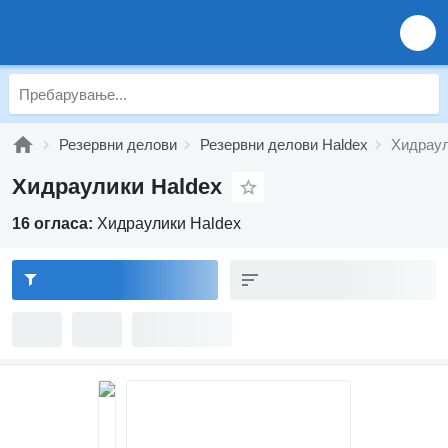
Резервни делови
Резервни делови Haldex
Хидраул
Хидраулики Haldex
16 огласа:
Хидраулики Haldex