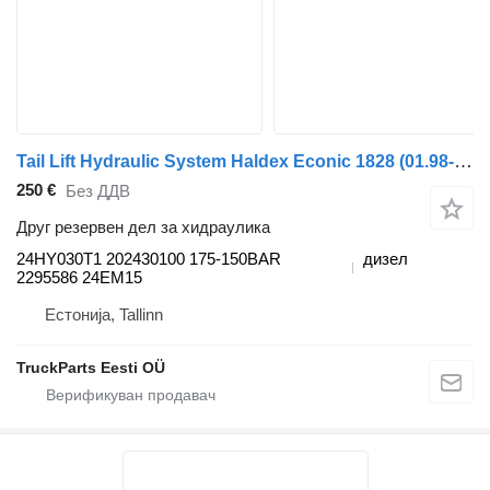
Tail Lift Hydraulic System Haldex Econic 1828 (01.98-) 24HY030T1 за камион влекач Mercedes-Benz Econic (1998-2014)
250 €
Без ДДВ
Друг резервен дел за хидраулика
24HY030T1 202430100 175-150BAR
дизел
2295586 24EM15
Естонија, Tallinn
TruckParts Eesti OÜ