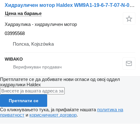
Хидрауличен мотор Haldex WM9A1-19-6-7-T-07-N-001M 03995568
Цена на барање
Хидраулика - хидрауличен мотор
03995568
Полска, Kojszówka
WIBAKO
Претплатете се да добивате нови огласи од овој оддел
хидраулики
Haldex
Претплати се
Со кликнувањето тука, ја прифаќате нашата
политика на
приватност
и
корисничкиот договор
.