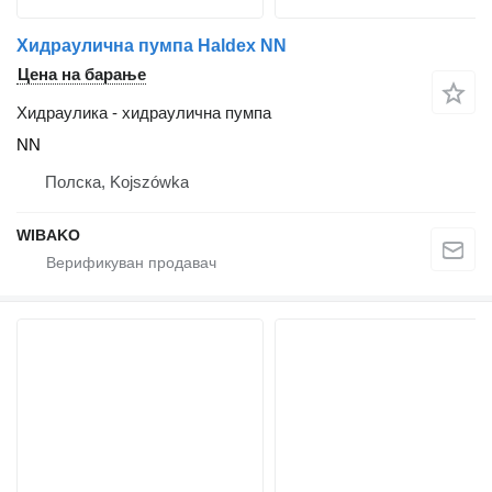
Хидраулична пумпа Haldex NN
Цена на барање
Хидраулика - хидраулична пумпа
NN
Полска, Kojszówka
WIBAKO