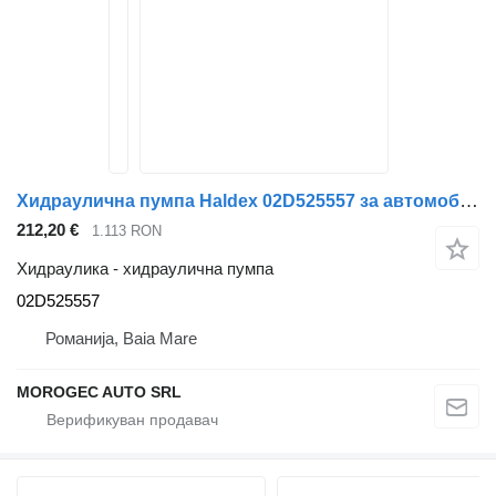
Хидраулична пумпа Haldex 02D525557 за aвтомобил Volkswagen GEN1
212,20 €
1.113 RON
Хидраулика - хидраулична пумпа
02D525557
Романија, Baia Mare
MOROGEC AUTO SRL