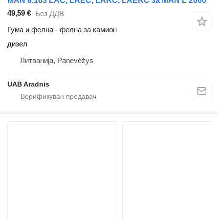
MAN 8.163 LAC, LAEC, LARC, LAERC за MAN L 2000
49,59 €
Без ДДВ
Гума и фелна - фелна за камион
дизел
Литванија, Panevėžys
UAB Aradnis