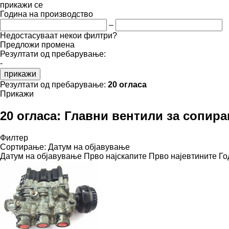
прикажи се
Година на производство
–
Недостасуваат некои филтри?
Предложи промена
Резултати од пребарување:
-
прикажи
Резултати од пребарување:
20 огласа
Прикажи
20 огласа:
Главни вентили за сопир
Филтер
Сортирање
:
Датум на објавување
Датум на објавување
Прво најскапите
Прво најевтините
Го