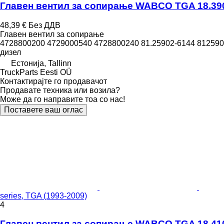
Главен вентил за сопирање WABCO TGA 18.390 (
48,39 €
Без ДДВ
Главен вентил за сопирање
4728800200 4729000540 4728800240 81.25902-6144 8125902
дизел
Естонија, Tallinn
TruckParts Eesti OÜ
Контактирајте го продавачот
Продавате техника или возила?
Може да го направите тоа со нас!
Поставете ваш оглас
series, TGA (1993-2009)
4
Главен вентил за сопирање WABCO TGA 18.410 (