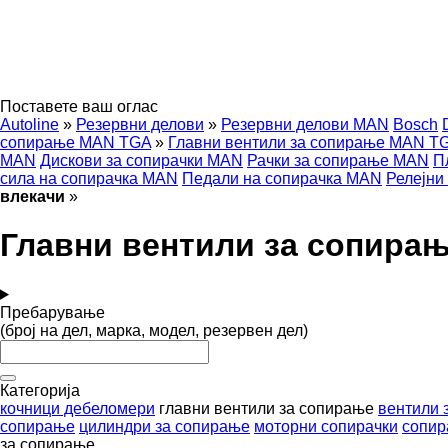
Поставете ваш оглас
Autoline
»
Резервни делови
»
Резервни делови MAN
Bosch
сопирање MAN TGA
»
Главни вентили за сопирање MAN T
MAN
Дискови за сопирачки MAN
Рачки за сопирање MAN
П
сила на сопирачка MAN
Педали на сопирачка MAN
Релејни
влекачи
»
Главни вентили за сопира
Пребарување
(број на дел, марка, модел, резервен дел)
Категорија
кочници дебеломери
главни вентили за сопирање
вентили 
сопирање
цилиндри за сопирање
моторни сопирачки
сопир
за сопирање