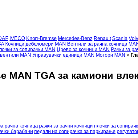
DAF
IVECO
Knorr-Bremse
Mercedes-Benz
Renault
Scania
Vol
GA
Кочници дебеломери MAN
Вентили за рачна кочница MA
лочки за сопирачки MAN
Црево за кочници MAN
Рачки за р
 вентили MAN
Управувачки единици MAN
Мотори MAN
»
Гл
ње MAN TGA за камиони вле
за рачна кочница
рачки за рачни кочници
плочки за сопирач
ачки барабани
педали на сопирачка за паркирање
регулато