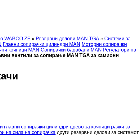
vo
WABCO
ZF
»
Резервни делови MAN TGA
»
Системи за
N
Главни сопирачки цилиндри MAN
Моторни сопирачки
ачни кочници MAN
Сопирачки барабани MAN
Регулатори на
авни вентили за сопирање MAN TGA за камиони
качи
ки
главни сопирачки цилиндри
црево за кочници
рачки за
ри на сила на сопирачка
други резервни делови за системот