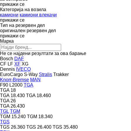
прикажи се
Категорија на возила
камиони
камиони влекачи
прикажи се
Тип на резервен дел
оригинален резервен дел
прикажи се
Марка
Не се најдени резултати за ова барање
Bosch
DAF
CF
LF
XF
XG
Dennis
IVECO
EuroCargo
S-Way
Stralis
Trakker
Knorr-Bremse
MAN
F90
L2000
TGA
TGA 18
TGA 18.430
TGA 18.460
TGA 26
TGA 26.430
TGL
TGM
TGM 15.240
TGM 18.340
TGS
TGS 26.360
TGS 26.400
TGS 35.480