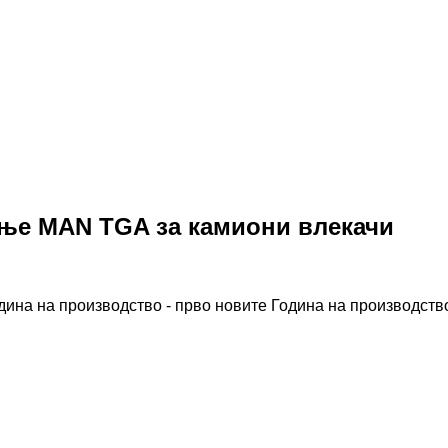
ање MAN TGA за камиони влекачи
дина на производство - прво новите
Година на производство