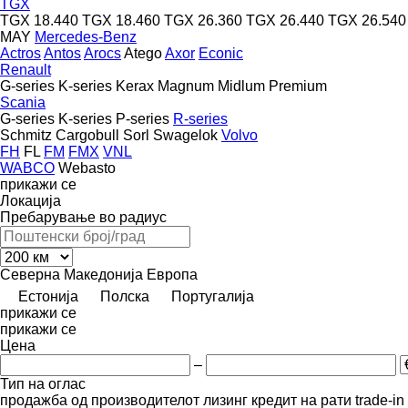
TGX
TGX 18.440
TGX 18.460
TGX 26.360
TGX 26.440
TGX 26.540
MAY
Mercedes-Benz
Actros
Antos
Arocs
Atego
Axor
Econic
Renault
G-series
K-series
Kerax
Magnum
Midlum
Premium
Scania
G-series
K-series
P-series
R-series
Schmitz Cargobull
Sorl
Swagelok
Volvo
FH
FL
FM
FMX
VNL
WABCO
Webasto
прикажи се
Локација
Пребарување во радиус
Северна Македонија
Европа
Естонија
Полска
Португалија
прикажи се
прикажи се
Цена
–
Тип на оглас
продажба
од производителот
лизинг
кредит
на рати
trade-i