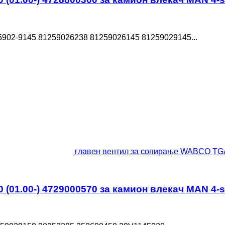
5902-9145 81259026238 81259026145 81259029145...
главен вентил за сопирање WABCO TGA 
01.00-) 4729000570 за камион влекач MAN 4-se