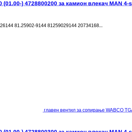
01.00-) 4728800200 за камион влекач MAN 4-se
6144 81.25902-9144 81259029144 20734168...
главен вентил за сопирање WABCO TGA 
01.00-) 4728800300 за камион влекач MAN 4-se