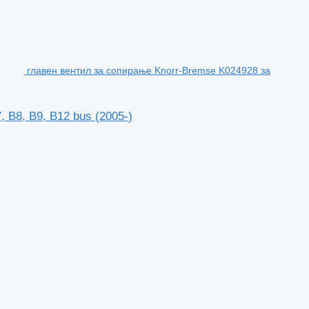
главен вентил за сопирање Knorr-Bremse K024928 за
 B8, B9, B12 bus (2005-)