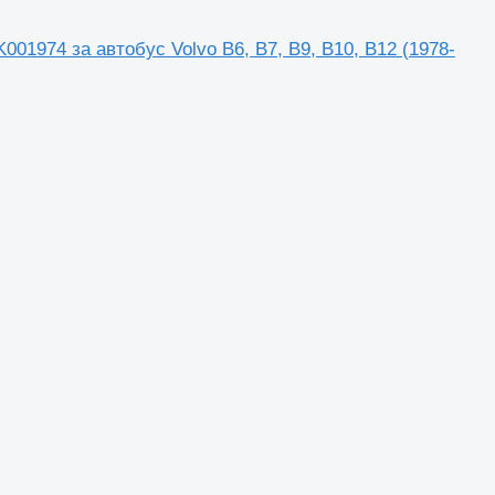
001974 за автобус Volvo B6, B7, B9, B10, B12 (1978-