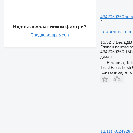
4342050260 за ав
4
Недостасуваат некои филтри?
Главен вентил
Предложи промена
15,32 €
Без ДДВ
Главен вентил з
4342050260 150
дизел
Естонија, Tall
TruckParts Eesti
Контактирајте г
12.11) K024928 K