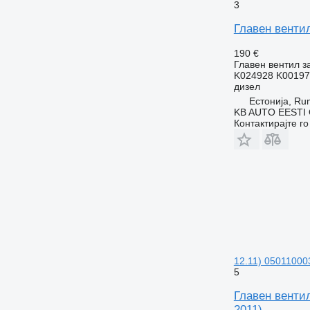
3
Главен вентил
190 €
Главен вентил з
K024928 K00197
дизел
Естонија, R
KB AUTO EESTI
Контактирајте г
12.11) 050110003
5
Главен вентил
2011)