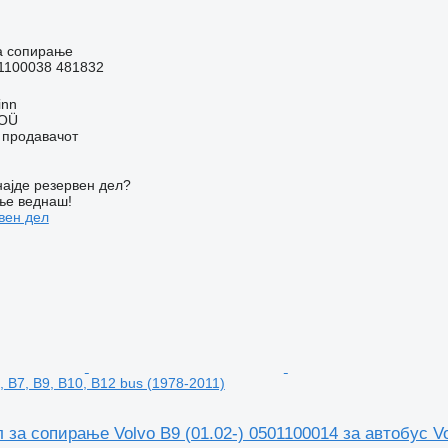
а сопирање
1100038 481832
inn
 OÜ
о продавачот
ајде резервен дел?
ње веднаш!
вен дел
, B7, B9, B10, B12 bus (1978-2011)
 за сопирање Volvo B9 (01.02-) 0501100014 за автобус Vol