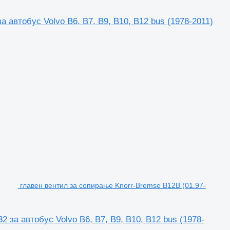
 автобус Volvo B6, B7, B9, B10, B12 bus (1978-2011)
главен вентил за сопирање Knorr-Bremse B12B (01.97-
 за автобус Volvo B6, B7, B9, B10, B12 bus (1978-