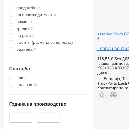
продажба
од производителот
лизинг
кредит
автобус Volvo B7
на рати
5
trade-in (размена со доплата)
Главен вентил
размена
118,55 €
Без ДД
Главен вентил з
K024928 K00197
Состојба
дизел
нов
Естонија, Tall
TruckParts Eesti
половни
Контактирајте г
Година на производство
–