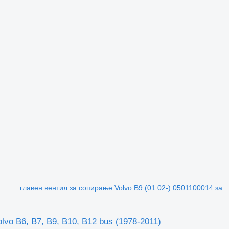
главен вентил за сопирање Volvo B9 (01.02-) 0501100014 за
vo B6, B7, B9, B10, B12 bus (1978-2011)