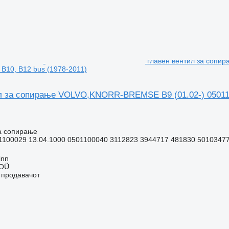
главен вентил за сопи
, B10, B12 bus (1978-2011)
л за сопирање VOLVO,KNORR-BREMSE B9 (01.02-) 05011000
а сопирање
1100029 13.04.1000 0501100040 3112823 3944717 481830 5010347
inn
 OÜ
о продавачот