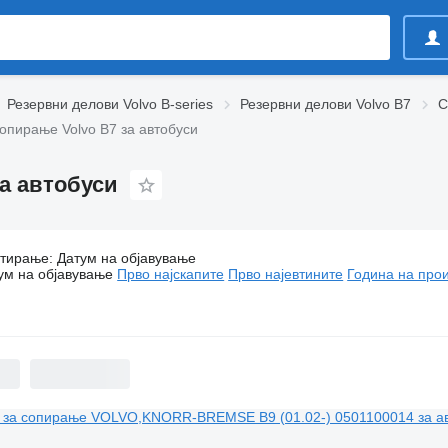
Резервни делови Volvo B-series
Резервни делови Volvo B7
С
сопирање Volvo B7 за автобуси
за автобуси
тирање
Главни вентили за сопирање Volvo B7 за автобуси
:
Датум на објавување
ум на објавување
Прво најскапите
Прво најевтините
Година на прои