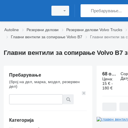
Autoline
Резервни делови
Резервни делови Volvo Trucks
Главни вентили за сопирање Volvo B7
Главни вентили за 
Главни вентили за сопирање Volvo B7 
68 огласа:
Сор
Пребарување
Дат
Цена:
(број на дел, марка, модел, резервен
15 € -
дел)
180 €
Категорија