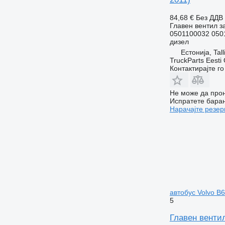
84,68 €
Без ДДВ
Главен вентил з
0501100032 050
дизел
Естонија, Tall
TruckParts Eesti
Контактирајте г
Не може да прон
Испратете бара
Нарачајте резер
автобус Volvo B6
5
Главен вентил