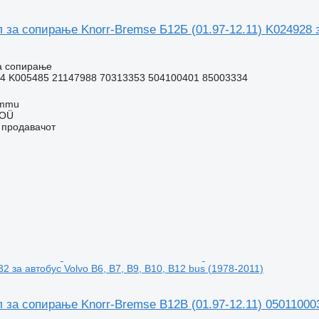
 за сопирање Knorr-Bremse Б12Б (01.97-12.11) K024928 за
а сопирање
4 K005485 21147988 70313353 504100401 85003334
ummu
 OÜ
о продавачот
2 за автобус Volvo B6, B7, B9, B10, B12 bus (1978-2011)
 за сопирање Knorr-Bremse B12B (01.97-12.11) 0501100032