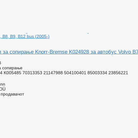
, B8, B9, B12 bus (2005-)
 за сопирање Knorr-Bremse K024928 за автобус Volvo B7,
В
а сопирање
4 K005485 70313353 21147988 504100401 85003334 23856221
inn
 OÜ
о продавачот