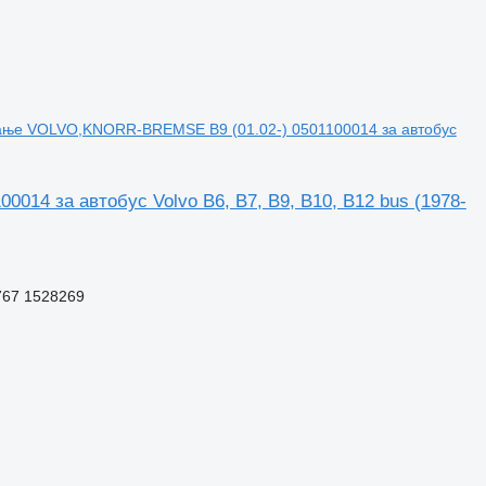
рање VOLVO,KNORR-BREMSE B9 (01.02-) 0501100014 за автобус
14 за автобус Volvo B6, B7, B9, B10, B12 bus (1978-
767 1528269