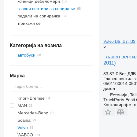
кочници дебеломери
главни вентили за сопирање
педали на сопирачка
прикажи се
Volvo B6, B7, B9
Категорија на возила
5
автобуси
Главен венти
2011)
83,87 €
Без ДДВ
Марка
Главен вентил з
0501100014 050
дизел
Естонија, Tall
Knorr-Bremse
Axer
TruckParts Eesti
Контактирајте г
MAN
Citelis
Mercedes-Benz
Crossway
A-series
Scania
Daily
Lion's series
Citaro
Kerax
Volvo
Domino
Premium
K-series
Alpino
WABCO
Evadys
Urbino
7700