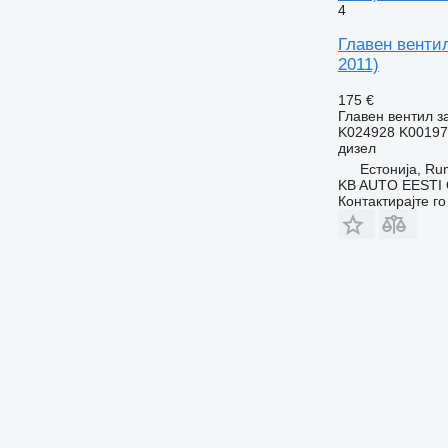
4
Главен вентил
2011)
175 €
Главен вентил з
K024928 K00197
дизел
Естонија, R
KB AUTO EESTI
Контактирајте г