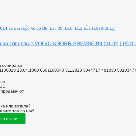
014 за автобус Volvo B6, B7, B9, B10, B12 bus (1978-2011)
л за сопирање VOLVO,KNORR-BREMSE B9 (01.02-) 05011000
а сопирање
1100029 13.04.1000 0501100040 3112823 3944717 481830 5010347
inn
 OÜ
о продавачот
ка или возила?
авите тоа со нас!
аш оглас