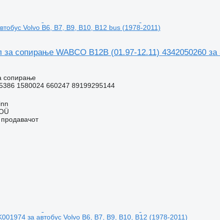
тобус Volvo B6, B7, B9, B10, B12 bus (1978-2011)
 за сопирање WABCO B12B (01.97-12.11) 4342050260 за ав
а сопирање
5386 1580024 660247 89199295144
inn
 OÜ
о продавачот
001974 за автобус Volvo B6, B7, B9, B10, B12 (1978-2011)