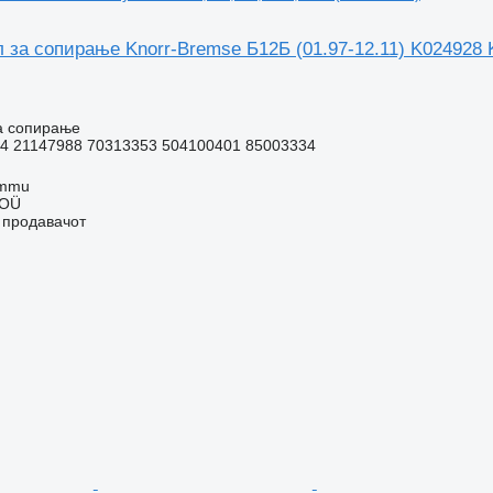
 за сопирање Knorr-Bremse Б12Б (01.97-12.11) K024928 K
а сопирање
4 21147988 70313353 504100401 85003334
ummu
 OÜ
о продавачот