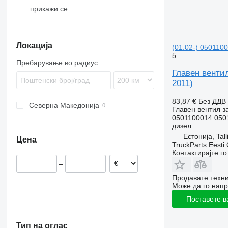
прикажи се
Karosa
9900
Magelys
B-series
Proway
B7
Локација
Recreo
B9
(01.02-) 0501100
5
B10
Пребарување во радиус
B12
Главен венти
2011)
83,87 €
Без ДДВ
Северна Македонија
Главен вентил з
0501100014 050
дизел
Естонија, Tall
Цена
TruckParts Eesti
Контактирајте г
–
Продавате техни
Може да го напр
Поставете в
Тип на оглас