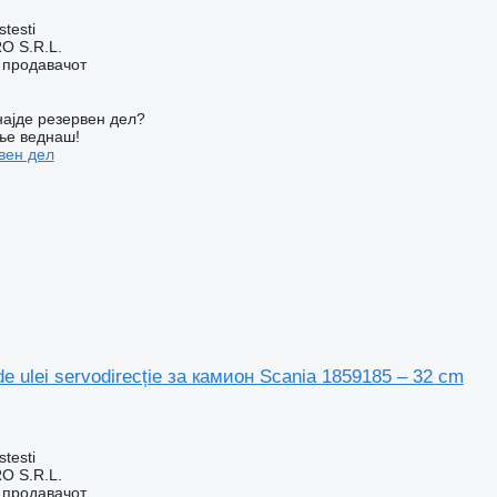
stesti
O S.R.L.
о продавачот
ајде резервен дел?
ње веднаш!
вен дел
e ulei servodirecție за камион Scania 1859185 – 32 cm
stesti
O S.R.L.
о продавачот