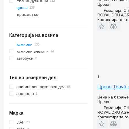
EBS модулатори
Црево
црева
Романија, Cri
прикажи се
ROYAL DRU AGR
Контактирајте г
Категорија на возила
камиони
камиони влекачи
автобуси
1
Тип на резервен дел
Црево Țeavă d
оригинален резервен дел
аналоген
Цена на барање
Црево
Романија, Cri
ROYAL DRU AGR
Марка
Контактирајте г
DAF