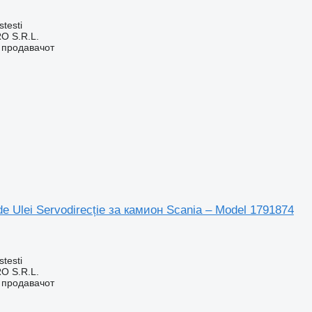
stesti
O S.R.L.
о продавачот
e Ulei Servodirecție за камион Scania – Model 1791874
stesti
O S.R.L.
о продавачот