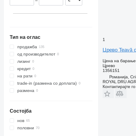
–
Литванија
Полска
Холандија
Тип на оглас
1
продажба
Црево Teavă d
од производителот
Цена на барање
лизинг
Црево
кредит
1356151
на рати
Романија, Cri
ROYAL DRU AGR
trade-in (размена со доплата)
Контактирајте г
размена
Состојба
нов
половни