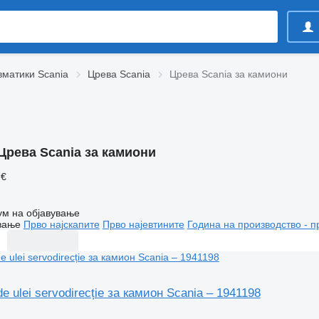
матики Scania
Црева Scania
Црева Scania за камиони
Црева Scania за камиони
 €
ум на објавување
вање
Прво најскапите
Прво најевтините
Година на производство - п
e ulei servodirecție за камион Scania – 1941198