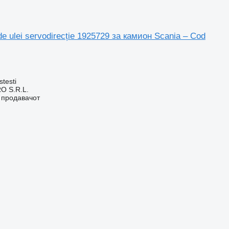
e ulei servodirecție 1925729 за камион Scania – Cod
stesti
O S.R.L.
о продавачот