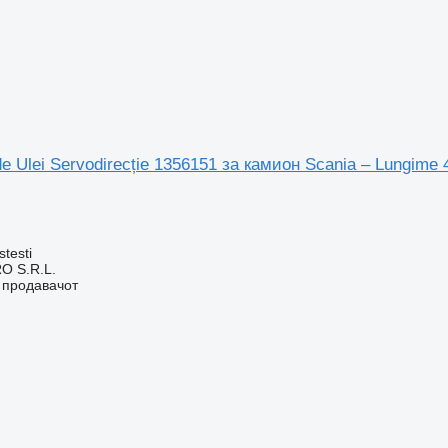
e Ulei Servodirecție 1356151 за камион Scania – Lungime
stesti
O S.R.L.
о продавачот