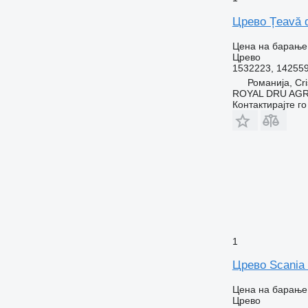
Црево Țeavă d
Цена на барање
Црево
1532223, 14255
Романија, Cri
ROYAL DRU AGR
Контактирајте г
1
Црево Scania 
Цена на барање
Црево