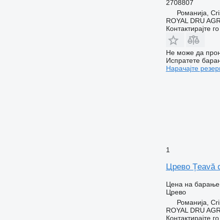
2708807
Романија, Cri
ROYAL DRU AGR
Контактирајте г
Не може да прон
Испратете бара
Нарачајте резер
1
Црево Țeavă d
Цена на барање
Црево
Романија, Cri
ROYAL DRU AGR
Контактирајте г