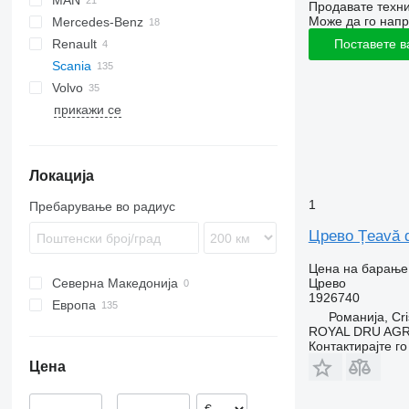
MAN
CF
EuroCargo
LTM
Продавате техни
Може да го напр
Mercedes-Benz
XD
Stralis
TGL
Renault
XF
TGM
A-Class
Canter
Cabstar
Поставете в
Scania
TGS
Actros
D-series
Volvo
TGX
Atego
P-series
прикажи се
Axor
FH
P230
Econic
FM
P310
FMX
Локација
1
Пребарување во радиус
Црево Țeavă d
Цена на барање
Црево
Северна Македонија
1926740
Европа
Романија, Cri
Грција
ROYAL DRU AGR
Контактирајте г
Романија
Цена
Данска
Естонија