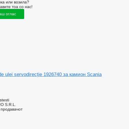
ка или возила?
авите тоа со нас!
аш оглас
e ulei servodirecție 1926740 за камион Scania
stesti
O S.R.L.
о продавачот