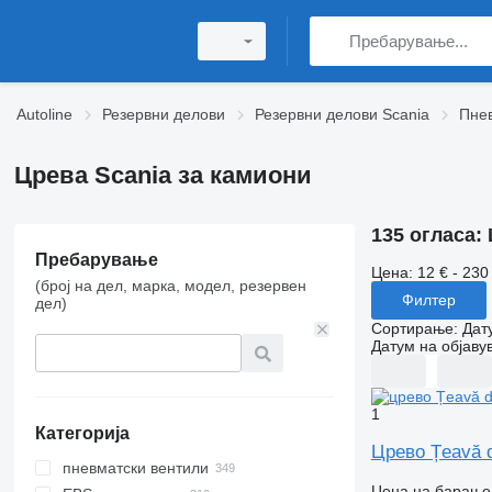
Autoline
Резервни делови
Резервни делови Scania
Пнев
Црева Scania за камиони
135 огласа:
Пребарување
Цена:
12 € - 230
(број на дел, марка, модел, резервен
Филтер
дел)
Сортирање
:
Дат
Датум на објаву
1
Категорија
Црево Țeavă d
пневматски вентили
Цена на барање