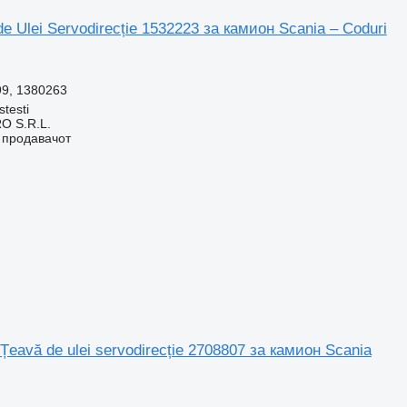
e Ulei Servodirecție 1532223 за камион Scania – Coduri
99, 1380263
stesti
O S.R.L.
о продавачот
Țeavă de ulei servodirecție 2708807 за камион Scania