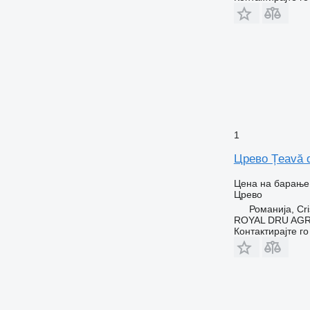
1
Црево Țeavă d
Цена на барање
Црево
Романија, Cri
ROYAL DRU AGR
Контактирајте г