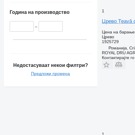
1
Година на производство
Црево Țeavă d
–
Цена на барање
Црево
1925729
Романија, Cri
ROYAL DRU AGR
Контактирајте г
Недостасуваат некои филтри?
Предложи промена
1