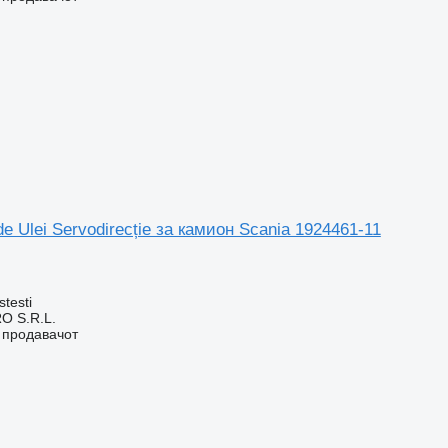
e Ulei Servodirecție за камион Scania 1924461-11
stesti
O S.R.L.
о продавачот