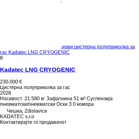
нови цистерна полуприколка за
гас Kadatec LNG CRYOGENIC
8
Kadatec LNG CRYOGENIC
230.000 €
Цистерна полуприколка за гас
2026
Носивост
21.580 кг
Зафатнина
51 м³
Суспензија
пневматски/пневматски
Оски
3
0 комора
Чешка, Zdislavice
KADATEC s.r.o
Контактирајте го продавачот