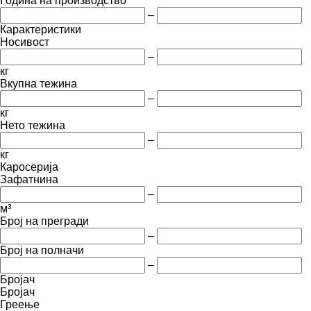
Година на производство
–
Карактеристики
Носивост
–
кг
Вкупна тежина
–
кг
Нето тежина
–
кг
Каросерија
Зафатнина
–
м³
Број на прегради
–
Број на полначи
–
Бројач
Бројач
Греење