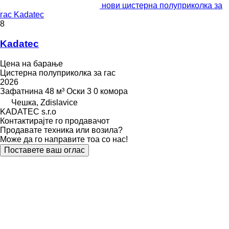
нови цистерна полуприколка за
гас Kadatec
8
Kadatec
Цена на барање
Цистерна полуприколка за гас
2026
Зафатнина
48 м³
Оски
3
0 комора
Чешка, Zdislavice
KADATEC s.r.o
Контактирајте го продавачот
Продавате техника или возила?
Може да го направите тоа со нас!
Поставете ваш оглас