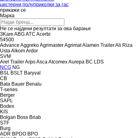
цистерни полуприколки за гас
прикажи се
Марка
Не се најдени резултати за ова барање
3Kare
ABG
ATC
Acerbi
54500
Advance
Aggreko
Agrimaster
Agrimat
Alamen Trailer
Ali Riza
Usta
Alkom
Ardor
SVM
Arel Trailer
Arpo
Asca
Atcomex
Aurepa
BC LDS
NCG
NG
BSL
BSLT
Baryval
CB
Bata
Bauer
Benalu
T-series
Berger
SAPL
Bodex
KIS
Bolgan
Boss
Briab
STF
Burg
ADR
BPDO
BPO