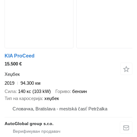
KIA ProCeed
15.500 €
Хеџбек
2019
94.300 км
Сила
140 кс (103 kW)
Гориво
бензин
Тип на каросерија
хеџбек
Словачка, Bratislava - mestská časť Petržalka
AutoGlobal group s.r.o.