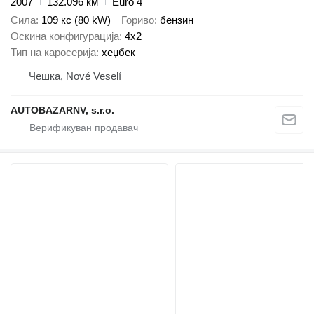
2007
132.096 км
Euro 4
Сила
109 кс (80 kW)
Гориво
бензин
Оскина конфигурација
4x2
Тип на каросерија
хеџбек
Чешка, Nové Veselí
AUTOBAZARNV, s.r.o.