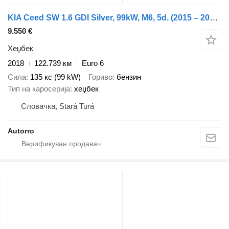
KIA Ceed SW 1.6 GDI Silver, 99kW, M6, 5d. (2015 – 2018)/ AJ NA SPLÁT
9.550 €
Хеџбек
2018
122.739 км
Euro 6
Сила
135 кс (99 kW)
Гориво
бензин
Тип на каросерија
хеџбек
Словачка, Stará Turá
Autorro