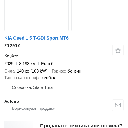
KIA Ceed 1.5 T-GDi Sport MT6
20.290 €
Хеџбек
2025
8.193 км
Euro 6
Сила
140 кс (103 kW)
Гориво
бензин
Тип на каросерија
хеџбек
Словачка, Stará Turá
Autorro
Продавате техника или возила?