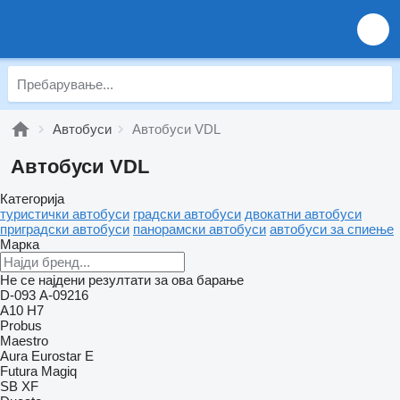
Автобуси
Автобуси VDL
Автобуси VDL
Категорија
туристички автобуси
градски автобуси
двокатни автобуси
приградски автобуси
панорамски автобуси
автобуси за спиење
Марка
Не се најдени резултати за ова барање
D-093
А-09216
A10
H7
Probus
Maestro
Aura
Eurostar E
Futura
Magiq
SB
XF