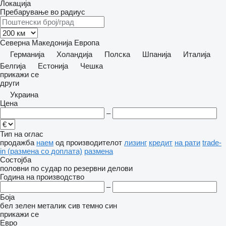
Локација
Пребарување во радиус
Северна Македонија
Европа
Германија
Холандија
Полска
Шпанија
Италија
Белгија
Естонија
Чешка
прикажи се
други
Украина
Цена
–
Тип на оглас
продажба
наем
од производителот
лизинг
кредит
на рати
trade-
in (размена со доплата)
размена
Состојба
половни
по судар
по резервни делови
Година на производство
–
Боја
бел
зелен
металик
сив
темно син
прикажи се
Евро