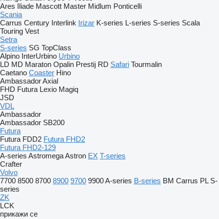
Ares
Iliade
Mascott
Master
Midlum
Ponticelli
Scania
Carrus
Century
Interlink
Irizar
K-series
L-series
S-series
Scala
Touring
Vest
Setra
S-series
SG
TopClass
Alpino
InterUrbino
Urbino
LD
MD
Maraton
Opalin
Prestij
RD
Safari
Tourmalin
Caetano
Coaster
Hino
Ambassador
Axial
FHD
Futura
Lexio
Magiq
JSD
VDL
Ambassador
Ambassador SB200
Futura
Futura FDD2
Futura FHD2
Futura FHD2-129
A-series
Astromega
Astron
EX
T-series
Crafter
Volvo
7700
8500
8700
8900
9700
9900
A-series
B-series
BM
Carrus
PL
S-
series
ZK
LCK
прикажи се