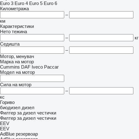
Euro 3
Euro 4
Euro 5
Euro 6
Километража
–
км
Карактеристики
Нето тежина
–
кг
Седишта
–
Мотор, менувач
Марка на мотор
Cummins
DAF
Iveco
Paccar
Модел на мотор
Сила на мотор
–
кс
Гориво
биодизел
дизел
Филтер за дизел честички
Филтер за дизел честички
EEV
EEV
AdBlue резервоар