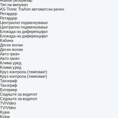
AdBlue резервоар
Тип на менувач
AS-Tronic
TraXon
автоматски
рачен
Ретардер
Ретардер
Централно подмачкување
Централно подмачкување
Блокада на диференцијал
Блокада на диференцијал
Кабина
Десен волан
Десен волан
Авто греач
Авто греач
Клима уред
Клима уред
Круз контрола (темпомат)
Круз контрола (темпомат)
Тахограф
Тахограф
Ентериер
Седиште за водичот
Седиште за водичот
TV/Video
TV/Video
Кујна
Кујна