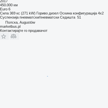
2017
450.000 км
Euro 6
Сила
369 кс (271 kW)
Гориво
дизел
Оскина конфигурација
4x2
Суспензија
пневматски/пневматски
Седишта
51
Полска, Augustów
marketbus.pl
Контактирајте го продавачот