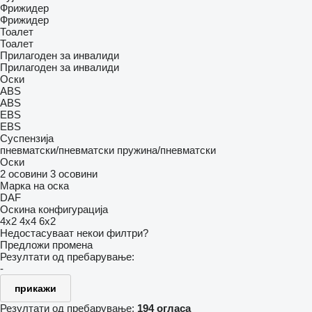
Фрижидер
Фрижидер
Тоалет
Тоалет
Прилагоден за инвалиди
Прилагоден за инвалиди
Оски
ABS
ABS
EBS
EBS
Суспензија
пневматски/пневматски
пружина/пневматски
Оски
2 осовини
3 осовини
Марка на оска
DAF
Оскина конфигурација
4x2
4x4
6x2
Недостасуваат некои филтри?
Предложи промена
Резултати од пребарување:
-
прикажи
Резултати од пребарување:
194 огласа