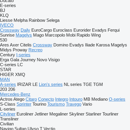
Ducato
E-series
BJ
KLQ
Liesse
Melpha
Rainbow
Selega
IVECO
Crossway
Daily
EuroCargo
Euroclass
Eurorider
Evadys
Ferqui
Sunrise
Magelys
Mago
Marcopolo
Mobi
Rapido
Wing
530
Ares
Axer
Citelis
Crossway
Domino
Evadys
Iliade
Karosa
Magelys
Midys
Proway
Recreo
Century
I-series
Erga
Gala
Journey
Novo
Visigo
C-series
LC
STAR
HIGER
XMQ
MAN
A-series
IRIZAR
LE
Lion's series
NL series
TGE
TGM
203
206
Mercedes-Benz
Actros
Atego
Citaro
Conecto
Integro
Intouro
MB
Mediano
O-series
S-Class
Sprinter
Tourino
Tourismo
Travego
Vario
L-series
Cityliner
Euroliner
Jetliner
Megaliner
Skyliner
Starliner
Tourliner
Transliner
Civilian
Navigo
Sultan
Ulyso T
Vectio