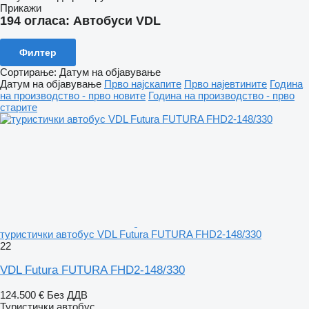
Прикажи
194 огласа:
Автобуси VDL
Филтер
Сортирање
:
Датум на објавување
Датум на објавување
Прво најскапите
Прво најевтините
Година
на производство - прво новите
Година на производство - прво
старите
туристички автобус VDL Futura FUTURA FHD2-148/330
22
VDL Futura FUTURA FHD2-148/330
124.500 €
Без ДДВ
Туристички автобус