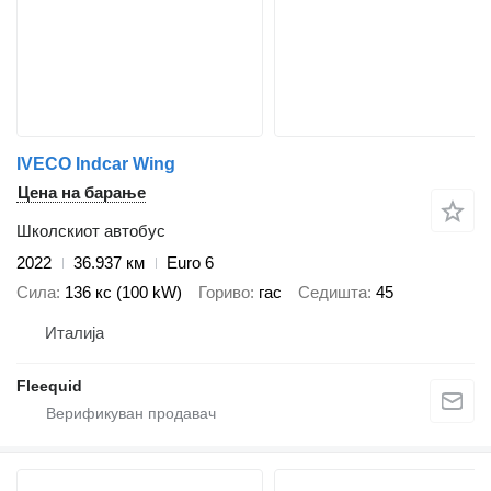
IVECO Indcar Wing
Цена на барање
Школскиот автобус
2022
36.937 км
Euro 6
Сила
136 кс (100 kW)
Гориво
гас
Седишта
45
Италија
Fleequid