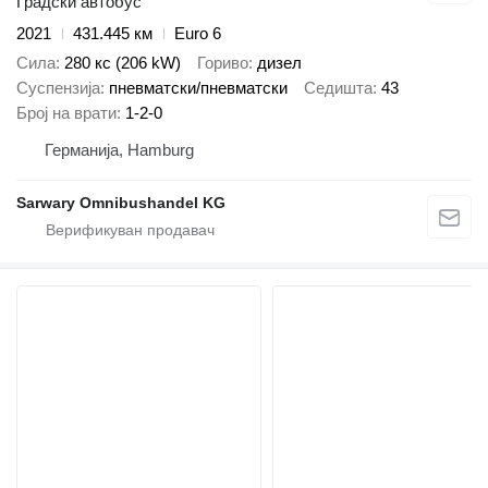
Градски автобус
2021
431.445 км
Euro 6
Сила
280 кс (206 kW)
Гориво
дизел
Суспензија
пневматски/пневматски
Седишта
43
Број на врати
1-2-0
Германија, Hamburg
Sarwary Omnibushandel KG