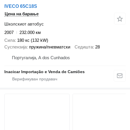
IVECO 65C18S
Цена на барање
Школскиот автобус
2007
232.000 км
Сила
180 кс (132 kW)
Суспензија
пружина/пневматски
Седишта
28
Португалија, A dos Cunhados
Inacicar Importação e Venda de Camiões