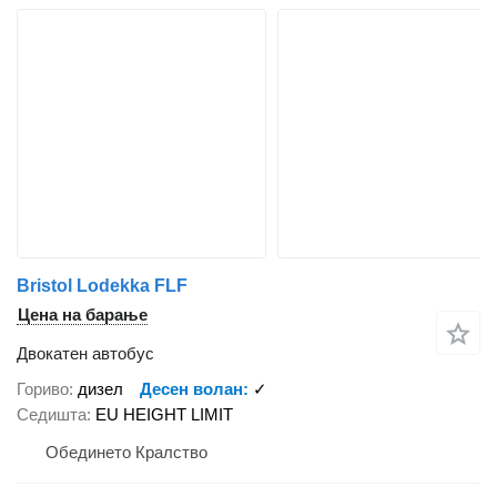
Bristol Lodekka FLF
Цена на барање
Двокатен автобус
Гориво
дизел
Десен волан
✓
Седишта
EU HEIGHT LIMIT
Обединето Кралство