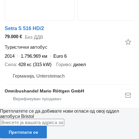
Setra S 516 HD/2
79.000 €
Без ДДВ
Туристички автобус
2014
1.796.969 км
Euro 6
Сила
428 кс (315 kW)
Гориво
дизел
Германија, Untersteinach
Omnibushandel Mario Röttgen GmbH
Претплатете се да добивате нови огласи од овој оддел
автобуси
Bristol
Претплати се