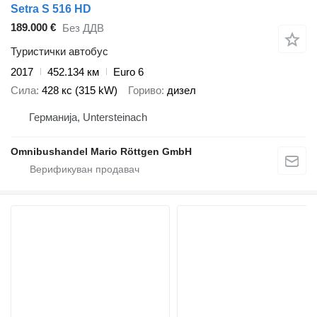
Setra S 516 HD
189.000 €
Без ДДВ
Туристички автобус
2017
452.134 км
Euro 6
Сила
428 кс (315 kW)
Гориво
дизел
Германија, Untersteinach
Omnibushandel Mario Röttgen GmbH