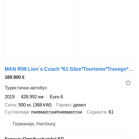
MAN R08 Lion´s Coach *61-Sitze*Tourismo*Travego*R09*
169.900 €
Туристички автобус
2019
428.992 км
Euro 6
Сила
500 кс (368 kW)
Гориво
дизел
Суспензија
пневматски/пневматски
Седишта
61
Германија, Hamburg
Sarwary Omnibushandel KG