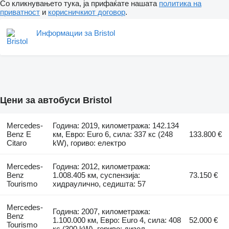
Со кликнувањето тука, ја прифаќате нашата
политика на
приватност
и
корисничкиот договор
.
Информации за Bristol
Цени за автобуси Bristol
Mercedes-
Година: 2019, километража: 142.134
Benz E
км, Евро: Euro 6, сила: 337 кс (248
133.800 €
Citaro
kW), гориво: електро
Mercedes-
Година: 2012, километража:
Benz
1.008.405 км, суспензија:
73.150 €
Tourismo
хидраулично, седишта: 57
Mercedes-
Година: 2007, километража:
Benz
1.100.000 км, Евро: Euro 4, сила: 408
52.000 €
Tourismo
кс (300 kW), гориво: дизел