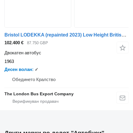
Bristol LODEKKA (repainted 2023) Low Height British Double Decker Bus Ma
102.400 €
87.750 GBP
Двокатен автобус
1963
Десен волан
✓
Обединето Кралство
The London Bus Export Company
Други марки во делот "Автобуси"