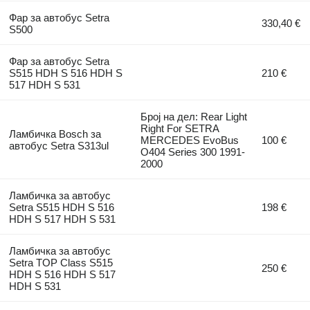
Фар за автобус Setra
330,40 €
S500
Фар за автобус Setra
S515 HDH S 516 HDH S
210 €
517 HDH S 531
Број на дел: Rear Light
Right For SETRA
Ламбичка Bosch за
MERCEDES EvoBus
100 €
автобус Setra S313ul
O404 Series 300 1991-
2000
Ламбичка за автобус
Setra S515 HDH S 516
198 €
HDH S 517 HDH S 531
Ламбичка за автобус
Setra TOP Class S515
250 €
HDH S 516 HDH S 517
HDH S 531