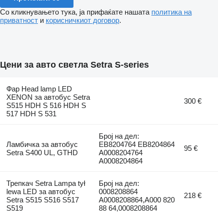
Со кликнувањето тука, ја прифаќате нашата
политика на
приватност
и
корисничкиот договор
.
Цени за авто светла Setra S-series
Фар Head lamp LED
XENON за автобус Setra
300 €
S515 HDH S 516 HDH S
517 HDH S 531
Број на дел:
Ламбичка за автобус
EB8204764 EB8204864
95 €
Setra S400 UL, GTHD
A0008204764
A0008204864
Трепкач Setra Lampa tył
Број на дел:
lewa LED за автобус
0008208864
218 €
Setra S515 S516 S517
A0008208864,A000 820
S519
88 64,0008208864