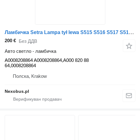
Ламбичка Setra Lampa tył lewa S515 S516 S517 S519 LED TOP CLASS A0008208864 за автобус Setra S515 S516 S517 S519 TOP CLASS
200 €
Без ДДВ
Авто светло - ламбичка
A0008208864 A0008208864,A000 820 88
64,0008208864
Полска, Krakow
Nexobus.pl