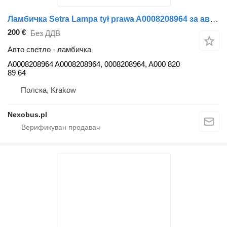
Ламбичка Setra Lampa tył prawa A0008208964 за автобус Setra S515
200 €
Без ДДВ
Авто светло - ламбичка
A0008208964 A0008208964, 0008208964, A000 820
89 64
Полска, Krakow
Nexobus.pl