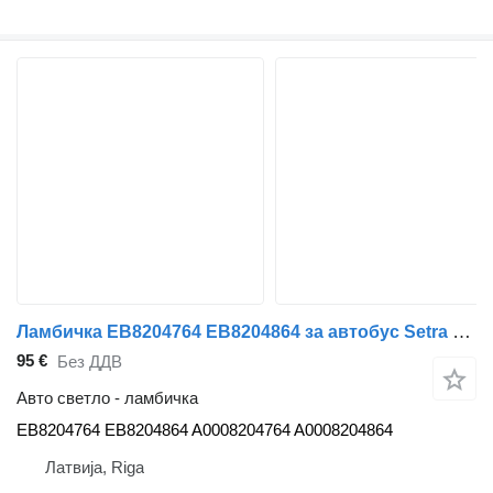
Ламбичка EB8204764 EB8204864 за автобус Setra S400 UL, GTHD
95 €
Без ДДВ
Авто светло - ламбичка
EB8204764 EB8204864 A0008204764 A0008204864
Латвија, Riga