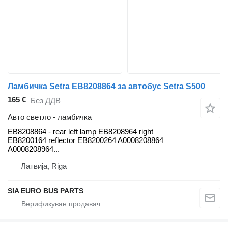
Ламбичка Setra EB8208864 за автобус Setra S500
165 €
Без ДДВ
Авто светло - ламбичка
EB8208864 - rear left lamp EB8208964 right
EB8200164 reflector EB8200264 A0008208864
A0008208964...
Латвија, Riga
SIA EURO BUS PARTS