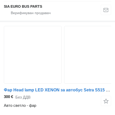
SIA EURO BUS PARTS
Фар Head lamp LED XENON за автобус Setra S515 HDH S 516 HDH S 517 HDH S 531
300 €
Без ДДВ
Авто светло - фар