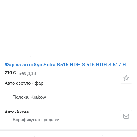
Фар за автобус Setra S515 HDH S 516 HDH S 517 HDH S 531
210 €
Без ДДВ
Авто светло - фар
Полска, Krakow
Auto-Akces