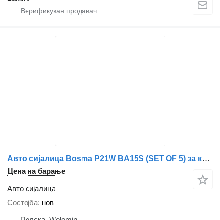
Авто сијалица Bosma P21W BA15S (SET OF 5) за камион
Цена на барање
Авто сијалица
Состојба
нов
Полска, Wołomin