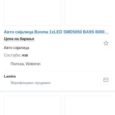
Авто сијалица Bosma 1xLED SMD5050 BA9S 6000K WHITE за камион
Цена на барање
Авто сијалица
Состојба
нов
Полска, Wołomin
Lamiro