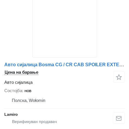
Авто сијалица Bosma CG / CR CAB SPOILER EXTENSION RIGHT за камион Scania BULB H7 24V 70W STRENGTHENED BOSMA
Цена на барање
Авто сијалица
Состојба
нов
Полска, Wołomin
Lamiro