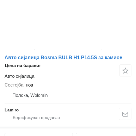
Авто сијалица Bosma BULB H1 P14.5S за камион
Цена на барање
Авто сијалица
Состојба
нов
Полска, Wołomin
Lamiro