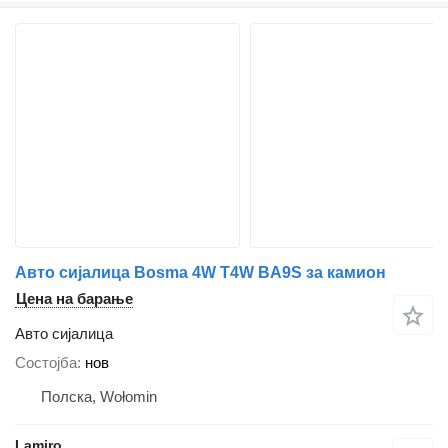
Авто сијалица Bosma 4W T4W BA9S за камион
Цена на барање
Авто сијалица
Состојба
нов
Полска, Wołomin
Lamiro