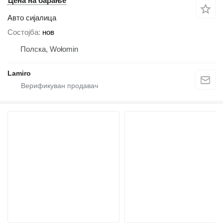
Цена на барање
Авто сијалица
Состојба
нов
Полска, Wołomin
Lamiro