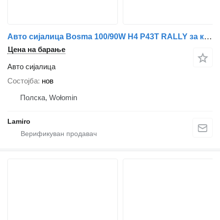
Авто сијалица Bosma 100/90W H4 P43T RALLY за камион
Цена на барање
Авто сијалица
Состојба
нов
Полска, Wołomin
Lamiro